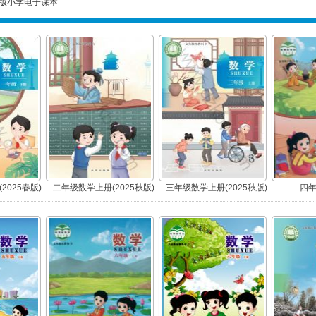
版小学电子课本
2025春版)
二年级数学上册(2025秋版)
三年级数学上册(2025秋版)
四