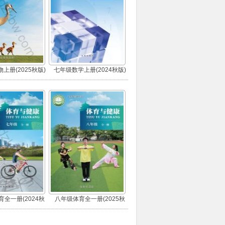
上册(2025秋版)
七年级数学上册(2024秋版)
全一册(2024秋
八年级体育全一册(2025秋
版)
版)