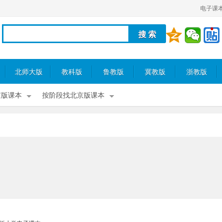
电子课
北师大版
教科版
鲁教版
冀教版
浙教版
京版课本
按阶段找北京版课本