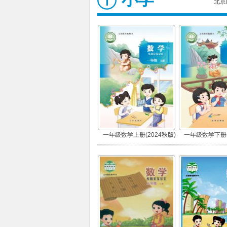
北京
一年级数学上册(2024秋版)
一年级数学下册(