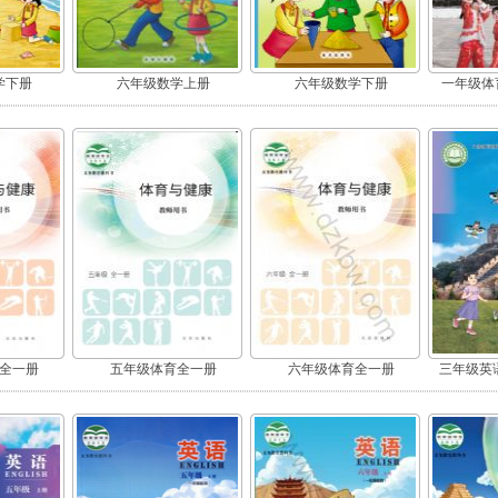
学下册
六年级数学上册
六年级数学下册
一年级体育
全一册
五年级体育全一册
六年级体育全一册
三年级英语