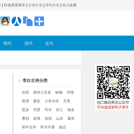
本
|
快速搜索课本
|
古诗大全
|
诗句大全
|
加入收藏
明代
清代
近代
李白古诗分类
乐府
唐诗三百首
咏物
抒情
哲理
宴饮
小学古诗
月亮
思乡
写景
写水
长江
地名
离别
友情
送别
山水
瀑布
初中古诗
怀才不遇
励志