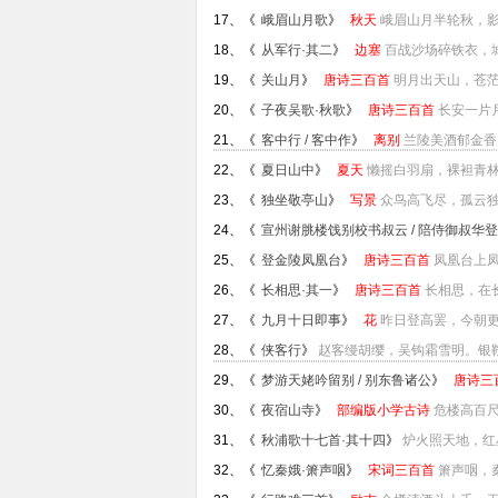
17、《
峨眉山月歌
》
秋天
峨眉山月半轮秋，影
18、《
从军行·其二
》
边塞
百战沙场碎铁衣，城
19、《
关山月
》
唐诗三百首
明月出天山，苍茫
20、《
子夜吴歌·秋歌
》
唐诗三百首
长安一片
21、《
客中行 / 客中作
》
离别
兰陵美酒郁金香
22、《
夏日山中
》
夏天
懒摇白羽扇，裸袒青林
23、《
独坐敬亭山
》
写景
众鸟高飞尽，孤云独
24、《
宣州谢脁楼饯别校书叔云 / 陪侍御叔华
里...
25、《
登金陵凤凰台
》
唐诗三百首
凤凰台上凤
26、《
长相思·其一
》
唐诗三百首
长相思，在
27、《
九月十日即事
》
花
昨日登高罢，今朝更
28、《
侠客行
》
赵客缦胡缨，吴钩霜雪明。银鞍
29、《
梦游天姥吟留别 / 别东鲁诸公
》
唐诗三
30、《
夜宿山寺
》
部编版小学古诗
危楼高百尺
31、《
秋浦歌十七首·其十四
》
炉火照天地，红
32、《
忆秦娥·箫声咽
》
宋词三百首
箫声咽，