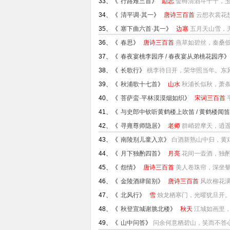
33、《
行路难三首
》
励志
金樽清酒斗十千，玉
34、《
清平调·其一
》
唐诗三百首
云想衣裳花想
35、《
塞下曲六首·其一
》
边塞
五月天山雪，
36、《
春思
》
唐诗三百首
燕草如碧丝，秦桑低
37、《
春夜宴桃李园序 / 春夜宴从弟桃花园序
38、《
长歌行
》
桃李待日开，荣华照当年。东风
39、《
秋浦歌十七首
》
山水
秋浦长似秋，萧条
40、《
菩萨蛮·平林漠漠烟如织
》
宋词三百首
41、《
与史郎中钦听黄鹤楼上吹笛 / 黄鹤楼闻笛
42、《
寻雍尊师隐居
》
老师
群峭碧摩天，逍遥
43、《
南陵别儿童入京
》
白酒新熟山中归，黄鸡
44、《
月下独酌四首
》
月亮
花间一壶酒，独酌
45、《
怨情
》
唐诗三百首
美人卷珠帘，深坐颦蛾
46、《
金陵酒肆留别
》
唐诗三百首
风吹柳花满
47、《
北风行
》
雪
烛龙栖寒门，光曜犹旦开。
48、《
秋登宣城谢脁北楼
》
秋天
江城如画里，
49、《
山中问答
》
问余何意栖碧山，笑而不答心