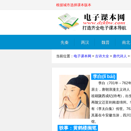
根据城市选择课本版本
先秦
两汉
魏晋
南北
当前位置：
电子课本网
>
古诗大全
>
唐代诗人
>
朝
李白(lǐ bái)
李白（701年－762
居士，唐朝浪漫主义诗人，
祖籍陇西成纪(待考)，出
再随父迁至剑南道绵州。
有《李太白集》传世。76
其墓在今安徽当涂，四川
馆。
轶事：黄鹤楼搁笔