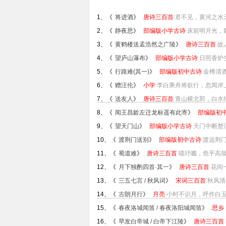
1、《
将进酒
》
唐诗三百首
君不见，黄河之水天
2、《
静夜思
》
部编版小学古诗
床前明月光，疑
3、《
黄鹤楼送孟浩然之广陵
》
唐诗三百首
故
4、《
望庐山瀑布
》
部编版小学古诗
日照香炉
5、《
行路难(其一)
》
部编版初中古诗
金樽清酒
6、《
赠汪伦
》
小学
李白乘舟将欲行，忽闻岸上
7、《
送友人
》
唐诗三百首
青山横北郭，白水绕
8、《
闻王昌龄左迁龙标遥有此寄
》
部编版初
9、《
望天门山
》
部编版小学古诗
天门中断楚
10、《
渡荆门送别
》
部编版初中古诗
渡远荆门
11、《
蜀道难
》
唐诗三百首
噫吁嚱，危乎高哉
12、《
月下独酌四首·其一
》
唐诗三百首
花间
13、《
三五七言 / 秋风词
》
宋词三百首
秋风清
14、《
古朗月行
》
月亮
小时不识月，呼作白玉盘
15、《
春夜洛城闻笛 / 春夜洛阳城闻笛
》
思乡
16、《
早发白帝城 / 白帝下江陵
》
唐诗三百首