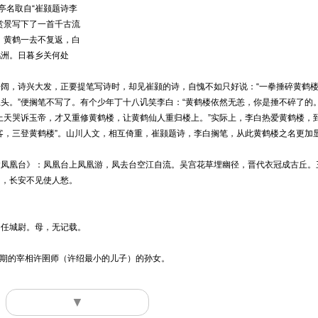
亭名取自“崔颢题诗李
赏景写下了一首千古流
。黄鹤一去不复返，白
鹉洲。日暮乡关何处
，诗兴大发，正要提笔写诗时，却见崔颢的诗，自愧不如只好说：“一拳捶碎黄鹤楼,
头。”便搁笔不写了。有个少年丁十八讥笑李白：“黄鹤楼依然无恙，你是捶不碎了的。
上天哭诉玉帝，才又重修黄鹤楼，让黄鹤仙人重归楼上。”实际上，李白热爱黄鹤楼，
客，三登黄鹤楼”。山川人文，相互倚重，崔颢题诗，李白搁笔，从此黄鹤楼之名更加
凰台》：凤凰台上凤凰游，凤去台空江自流。吴宫花草埋幽径，晋代衣冠成古丘。
日，长安不见使人愁。
任城尉。母，无记载。
期的宰相许圉师（许绍最小的儿子）的孙女。
▼