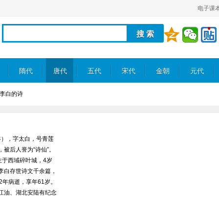
电子课
隋代
唐代
五代
宋代
金朝
元代
李白的诗
年），字太白，号青莲
被后人誉为“诗仙”。
生于西域碎叶城，4岁
李白存世诗文千余篇，
2年病逝，享年61岁。
江油、湖北安陆有纪念