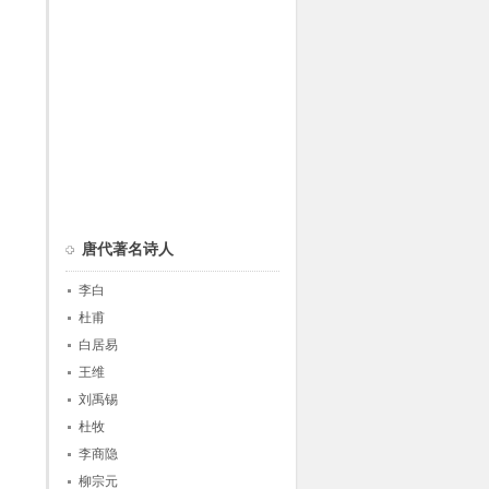
唐代著名诗人
李白
杜甫
白居易
王维
刘禹锡
杜牧
李商隐
柳宗元