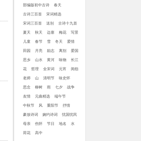
部编版初中古诗
春天
古诗三百首
宋词精选
宋词三百首
送别
古诗十九首
夏天
秋天
边塞
梅花
写景
儿童
春节
雪
冬天
爱情
田园
月亮
励志
离别
爱国
思乡
山水
黄河
咏物
长江
花
哲理
全宋词
元宵
闺怨
老师
山
清明节
咏史怀
思念
柳树
雨
七夕
战争
友情
元曲精选
端午节
中秋节
风
重阳节
抒情
豪放诗词
婉约诗词
忧国忧民
母亲
伤怀
节日
地名
水
荷花
高中