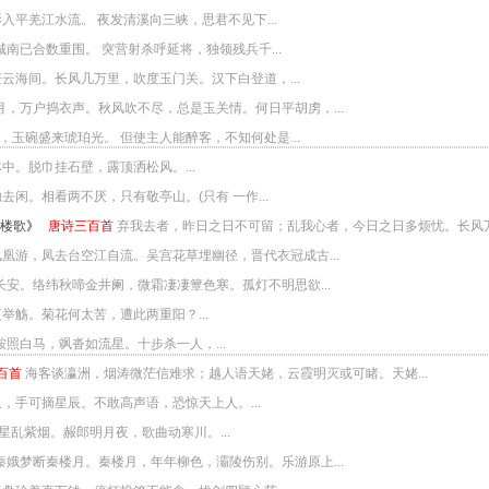
入平羌江水流。 夜发清溪向三峡，思君不见下...
南已合数重围。 突营射杀呼延将，独领残兵千...
云海间。长风几万里，吹度玉门关。汉下白登道，...
月，万户捣衣声。秋风吹不尽，总是玉关情。何日平胡虏，...
，玉碗盛来琥珀光。 但使主人能醉客，不知何处是...
中。脱巾挂石壁，露顶洒松风。...
去闲。相看两不厌，只有敬亭山。(只有 一作...
登楼歌
》
唐诗三百首
弃我去者，昨日之日不可留；乱我心者，今日之日多烦忧。长风
凰游，凤去台空江自流。吴宫花草埋幽径，晋代衣冠成古...
长安。络纬秋啼金井阑，微霜凄凄簟色寒。孤灯不明思欲...
举觞。菊花何太苦，遭此两重阳？...
照白马，飒沓如流星。十步杀一人，...
百首
海客谈瀛洲，烟涛微茫信难求；越人语天姥，云霞明灭或可睹。天姥...
，手可摘星辰。不敢高声语，恐惊天上人。...
星乱紫烟。赧郎明月夜，歌曲动寒川。...
秦娥梦断秦楼月。秦楼月，年年柳色，灞陵伤别。乐游原上...