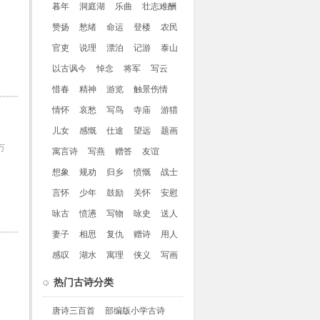
暮年
洞庭湖
乐曲
壮志难酬
赞扬
愁绪
命运
登楼
农民
官吏
说理
漂泊
记游
泰山
以古讽今
悼念
将军
写云
惜春
精神
游览
触景伤情
情怀
哀愁
写鸟
寺庙
游猎
儿女
感慨
仕途
望远
题画
万
寓言诗
写燕
赠答
友谊
想象
规劝
归乡
愤慨
战士
言怀
少年
鼓励
关怀
安慰
咏古
愤懑
写物
咏史
送人
妻子
相思
复仇
赠诗
用人
感叹
湖水
寓理
侠义
写画
热门古诗分类
唐诗三百首
部编版小学古诗