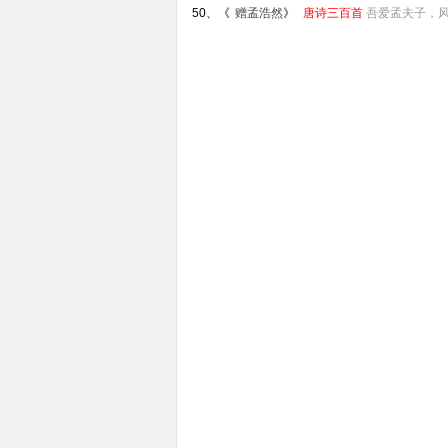
50、《
赠孟浩然
》
唐诗三百首
吾爱孟夫子，风