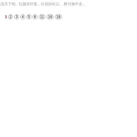
流天下闻。红颜弃轩冕，白首卧松云。 醉月频中圣...
1
2
3
4
5
6
11
16
18