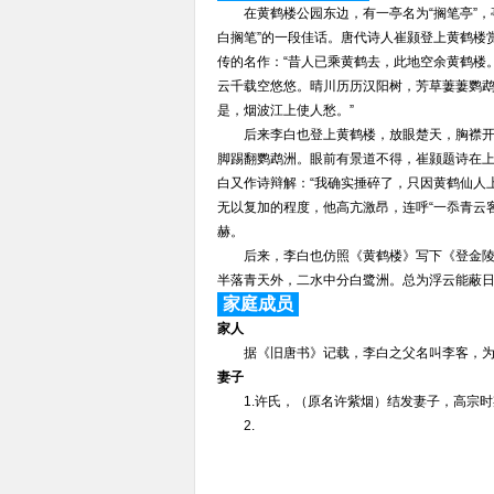
在黄鹤楼公园东边，有一亭名为“搁笔亭”，
白搁笔”的一段佳话。唐代诗人崔颢登上黄鹤楼
传的名作：“昔人已乘黄鹤去，此地空余黄鹤楼
云千载空悠悠。晴川历历汉阳树，芳草萋萋鹦
是，烟波江上使人愁。”
后来李白也登上黄鹤楼，放眼楚天，胸襟开阔
脚踢翻鹦鹉洲。眼前有景道不得，崔颢题诗在上
白又作诗辩解：“我确实捶碎了，只因黄鹤仙人
无以复加的程度，他高亢激昂，连呼“一忝青云
赫。
后来，李白也仿照《黄鹤楼》写下《登金陵凤
半落青天外，二水中分白鹭洲。总为浮云能蔽
家庭成员
家人
据《旧唐书》记载，李白之父名叫李客，为
妻子
1.许氏，（原名许紫烟）结发妻子，高宗时
2.