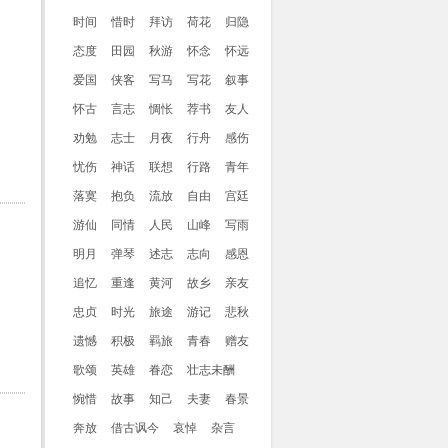
时间
惜时
拜访
荷花
归隐
态度
田园
秋游
怀念
怀远
爱国
侠客
写马
写花
叙事
怀古
言志
惆怅
荐书
友人
劝勉
志士
月夜
行舟
感伤
忧伤
神话
联想
行路
青年
落寞
抱负
流放
自由
宫廷
游仙
同情
人民
山峰
写雨
明月
弹琴
述志
志向
感恩
追忆
重逢
黄河
故乡
亲友
忠贞
时光
旅途
游记
悲秋
遗憾
积极
羁旅
青春
赠友
歌颂
英雄
眷恋
壮志未酬
惋惜
故事
知己
夫妻
春景
奔放
借古讽今
哀悼
杂言