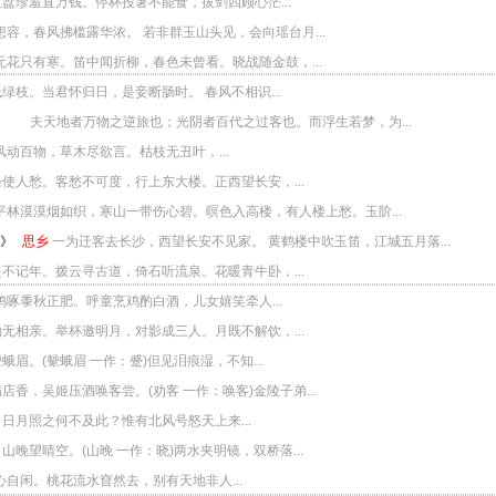
盘珍羞直万钱。停杯投箸不能食，拔剑四顾心茫...
容，春风拂槛露华浓。 若非群玉山头见，会向瑶台月...
无花只有寒。笛中闻折柳，春色未曾看。晓战随金鼓，...
绿枝。当君怀归日，是妾断肠时。 春风不相识...
》
夫天地者万物之逆旅也；光阴者百代之过客也。而浮生若梦，为...
动百物，草木尽欲言。枯枝无丑叶，...
使人愁。客愁不可度，行上东大楼。正西望长安，...
平林漠漠烟如织，寒山一带伤心碧。暝色入高楼，有人楼上愁。玉阶...
》
思乡
一为迁客去长沙，西望长安不见家。 黄鹤楼中吹玉笛，江城五月落...
不记年。拨云寻古道，倚石听流泉。花暖青牛卧，...
啄黍秋正肥。呼童烹鸡酌白酒，儿女嬉笑牵人...
无相亲。举杯邀明月，对影成三人。月既不解饮，...
眉。(颦蛾眉 一作：蹙)但见泪痕湿，不知...
店香，吴姬压酒唤客尝。(劝客 一作：唤客)金陵子弟...
日月照之何不及此？惟有北风号怒天上来...
山晚望晴空。(山晚 一作：晓)两水夹明镜，双桥落...
自闲。桃花流水窅然去，别有天地非人...