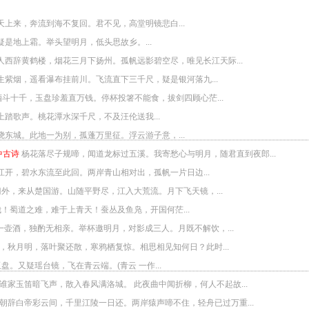
上来，奔流到海不复回。君不见，高堂明镜悲白...
是地上霜。举头望明月，低头思故乡。...
人西辞黄鹤楼，烟花三月下扬州。孤帆远影碧空尽，唯见长江天际...
生紫烟，遥看瀑布挂前川。飞流直下三千尺，疑是银河落九...
斗十千，玉盘珍羞直万钱。停杯投箸不能食，拔剑四顾心茫...
踏歌声。桃花潭水深千尺，不及汪伦送我...
东城。此地一为别，孤蓬万里征。浮云游子意，...
中古诗
杨花落尽子规啼，闻道龙标过五溪。我寄愁心与明月，随君直到夜郎...
江开，碧水东流至此回。两岸青山相对出，孤帆一片日边...
外，来从楚国游。山随平野尽，江入大荒流。月下飞天镜，...
！蜀道之难，难于上青天！蚕丛及鱼凫，开国何茫...
一壶酒，独酌无相亲。举杯邀明月，对影成三人。月既不解饮，...
，秋月明，落叶聚还散，寒鸦栖复惊。相思相见知何日？此时...
。又疑瑶台镜，飞在青云端。(青云 一作...
谁家玉笛暗飞声，散入春风满洛城。 此夜曲中闻折柳，何人不起故...
朝辞白帝彩云间，千里江陵一日还。两岸猿声啼不住，轻舟已过万重...