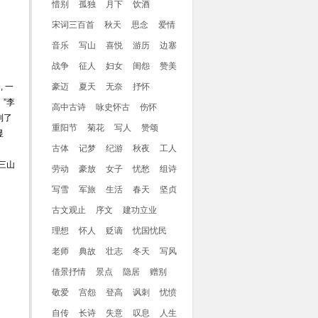
惜别
孤独
月下
饮酒
宋词三百首
秋天
思念
爱情
音乐
写山
喜悦
游历
边塞
战争
征人
妇女
闺怨
赞美
 一
豪迈
夏天
无奈
抒怀
”李
高中古诗
咏史怀古
伤怀
到了
重阳节
菊花
写人
赞颂
显
古体
记梦
纪游
秋夜
工人
三山
劳动
豪放
女子
忧愁
组诗
写雪
军旅
生活
春天
坚贞
古文观止
序文
建功立业
理想
怀人
贬谪
忧国忧民
老师
典故
壮志
冬天
写风
借景抒情
景点
隐居
赠别
敬爱
宫怨
登高
讽刺
忧愤
自传
长诗
失意
叹息
人生