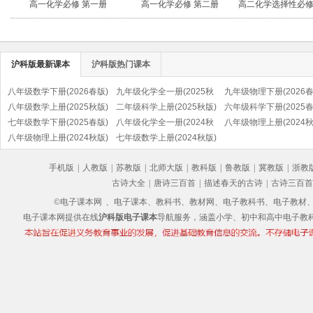
高一化学必修 第一册
高一化学必修 第二册
高二化学选择性必修
应原理
沪科版最新课本
沪科版热门课本
八年级数学下册(2026春版)
九年级化学全一册(2025秋
九年级物理下册(2026春
八年级数学上册(2025秋版)
版)
二年级科学上册(2025秋版)
六年级科学下册(2025春
七年级数学下册(2025春版)
八年级化学全一册(2024秋
八年级物理上册(2024秋
八年级物理上册(2024秋版)
版)
七年级数学上册(2024秋版)
(沪科粤教版)
手机版
|
人教版
|
苏教版
|
北师大版
|
教科版
|
鲁教版
|
冀教版
|
浙教
古诗大全
|
唐诗三百首
|
描述春天的古诗
|
古诗三百首
©电子课本网
、电子课本、教科书、教材网、电子教科书、电子教材、电子书
电子课本网提供在线
沪科版电子课本
导航服务，涵盖小学、初中和高中电子教