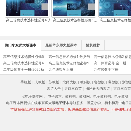
高三信息技术选择性必修4 人
高三信息技术选择性必修5 三
高三信息技术选择性
工智能初步
维设计与创意
源硬件项目设
热门华东师大版课本
最新华东师大版课本
随机推荐
高三信息技术选择性必修6
高一信息技术必修1 数据与
高一信息技术必修2 信
开源硬件项目设计
高三信息技术选择性必修4
计算
高三信息技术选择性必修5
统与社会
高一体育必修 全一册
人工智能初步
二年级体育全一册(2025秋
三维设计与创意
九年级数学上册
九年级数学下册
版)
手机版
|
人教版
|
苏教版
|
北师大版
|
教科版
|
鲁教版
|
冀教版
|
浙教
古诗大全
|
唐诗三百首
|
描述春天的古诗
|
古诗三百首
©电子课本网
、电子课本、教科书、教材网、电子教科书、电子教材、电子书
电子课本网提供在线
华东师大版电子课本
导航服务，涵盖小学、初中和高中电子