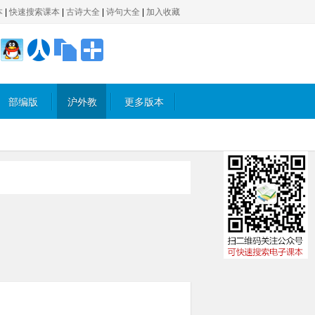
本
|
快速搜索课本
|
古诗大全
|
诗句大全
|
加入收藏
部编版
沪外教
更多版本
版