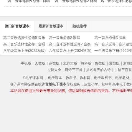
高二音乐选择性必修1 合唱
高二音乐选择性必修2 合奏
高二音乐选择性必修
演
热门沪音版课本
最新沪音版课本
随机推荐
高二音乐选择性必修5 音乐
高一音乐必修2 歌唱
高一音乐必修3 演奏
基础理论
高二音乐选择性必修1 合唱
高二音乐选择性必修2 合奏
高一音乐必修1 音乐鉴
八年级音乐上册(2025秋版)
六年级音乐上册(2024秋版)
一年级音乐下册(2025春
手机版
|
人教版
|
苏教版
|
北师大版
|
教科版
|
鲁教版
|
冀教版
|
浙教
古诗大全
|
唐诗三百首
|
描述春天的古诗
|
古诗三百首
©电子课本网
、电子课本、教科书、教材网、电子教科书、电子教材、电子书
电子课本网提供在线
沪音版电子课本
导航服务，涵盖小学、初中和高中电子教