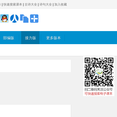
本
|
快速搜索课本
|
古诗大全
|
诗句大全
|
加入收藏
部编版
接力版
更多版本