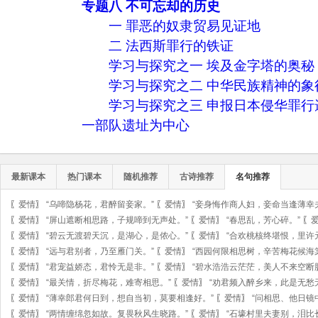
专题八 不可忘却的历史
一 罪恶的奴隶贸易见证地
二 法西斯罪行的铁证
学习与探究之一 埃及金字塔的奥秘
学习与探究之二 中华民族精神的象
学习与探究之三 申报日本侵华罪
一部队遗址为中心
最新课本
热门课本
随机推荐
古诗推荐
名句推荐
〖
爱情
〗
“乌啼隐杨花，君醉留妾家。”
〖
爱情
〗
“妾身悔作商人妇，妾命当逢薄幸
〖
爱情
〗
“屏山遮断相思路，子规啼到无声处。”
〖
爱情
〗
“春思乱，芳心碎。”
〖
〖
爱情
〗
“碧云无渡碧天沉，是湖心，是侬心。”
〖
爱情
〗
“合欢桃核终堪恨，里许
〖
爱情
〗
“远与君别者，乃至雁门关。”
〖
爱情
〗
“西园何限相思树，辛苦梅花候海
〖
爱情
〗
“君宠益娇态，君怜无是非。”
〖
爱情
〗
“碧水浩浩云茫茫，美人不来空断
〖
爱情
〗
“最关情，折尽梅花，难寄相思。”
〖
爱情
〗
“劝君频入醉乡来，此是无愁
〖
爱情
〗
“薄幸郎君何日到，想自当初，莫要相逢好。”
〖
爱情
〗
“问相思、他日镜
〖
爱情
〗
“两情缠绵忽如故。复畏秋风生晓路。”
〖
爱情
〗
“石壕村里夫妻别，泪比