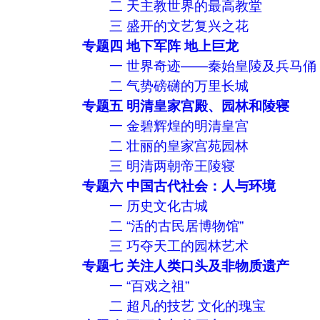
二 天主教世界的最高教堂
三 盛开的文艺复兴之花
专题四 地下军阵 地上巨龙
一 世界奇迹——秦始皇陵及兵马俑
二 气势磅礴的万里长城
专题五 明清皇家宫殿、园林和陵寝
一 金碧辉煌的明清皇宫
二 壮丽的皇家宫苑园林
三 明清两朝帝王陵寝
专题六 中国古代社会：人与环境
一 历史文化古城
二 “活的古民居博物馆”
三 巧夺天工的园林艺术
专题七 关注人类口头及非物质遗产
一 “百戏之祖”
二 超凡的技艺 文化的瑰宝