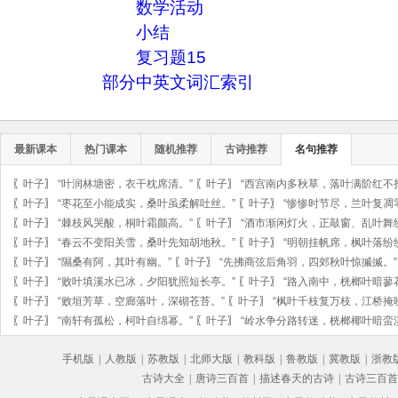
数学活动
小结
复习题15
部分中英文词汇索引
最新课本
热门课本
随机推荐
古诗推荐
名句推荐
〖
叶子
〗
“叶润林塘密，衣干枕席清。”
〖
叶子
〗
“西宫南内多秋草，落叶满阶红不
〖
叶子
〗
“枣花至小能成实，桑叶虽柔解吐丝。”
〖
叶子
〗
“惨惨时节尽，兰叶复凋
〖
叶子
〗
“棘枝风哭酸，桐叶霜颜高。”
〖
叶子
〗
“酒市渐闲灯火，正敲窗、乱叶舞
〖
叶子
〗
“春云不变阳关雪，桑叶先知胡地秋。”
〖
叶子
〗
“明朝挂帆席，枫叶落纷
〖
叶子
〗
“隰桑有阿，其叶有幽。”
〖
叶子
〗
“先拂商弦后角羽，四郊秋叶惊摵摵。”
〖
叶子
〗
“败叶填溪水已冰，夕阳犹照短长亭。”
〖
叶子
〗
“路入南中，桄榔叶暗蓼
〖
叶子
〗
“败垣芳草，空廊落叶，深砌苍苔。”
〖
叶子
〗
“枫叶千枝复万枝，江桥掩
〖
叶子
〗
“南轩有孤松，柯叶自绵幂。”
〖
叶子
〗
“岭水争分路转迷，桄榔椰叶暗蛮
手机版
|
人教版
|
苏教版
|
北师大版
|
教科版
|
鲁教版
|
冀教版
|
浙教
古诗大全
|
唐诗三百首
|
描述春天的古诗
|
古诗三百首