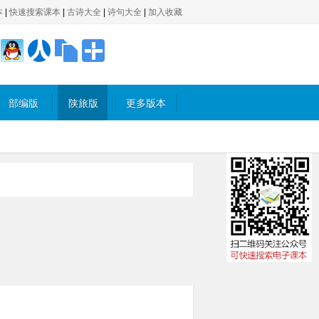
本
|
快速搜索课本
|
古诗大全
|
诗句大全
|
加入收藏
部编版
陕旅版
更多版本