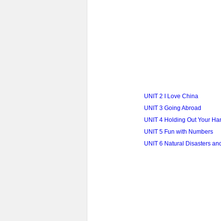
UNIT 2 I Love China
UNIT 3 Going Abroad
UNIT 4 Holding Out Your Ha
UNIT 5 Fun with Numbers
UNIT 6 Natural Disasters a