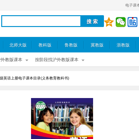
电子课
北师大版
教科版
鲁教版
冀教版
浙教版
沪外教版课本
按阶段找沪外教版课本
级英语上册电子课本目录(义务教育教科书)