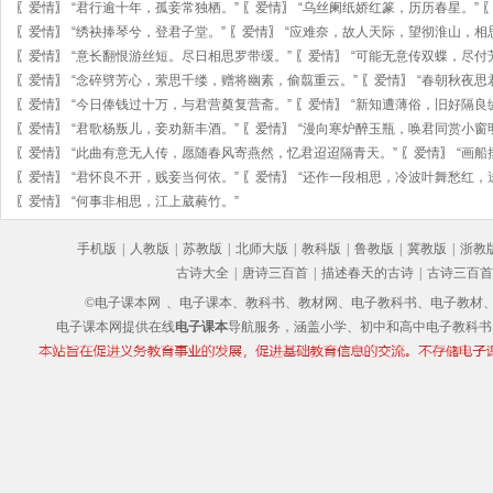
〖
爱情
〗
“君行逾十年，孤妾常独栖。”
〖
爱情
〗
“乌丝阑纸娇红篆，历历春星。”
〖
爱情
〗
“绣袂捧琴兮，登君子堂。”
〖
爱情
〗
“应难奈，故人天际，望彻淮山，相
〖
爱情
〗
“意长翻恨游丝短。尽日相思罗带缓。”
〖
爱情
〗
“可能无意传双蝶，尽付
〖
爱情
〗
“念碎劈芳心，萦思千缕，赠将幽素，偷翦重云。”
〖
爱情
〗
“春朝秋夜思
〖
爱情
〗
“今日俸钱过十万，与君营奠复营斋。”
〖
爱情
〗
“新知遭薄俗，旧好隔良
〖
爱情
〗
“君歌杨叛儿，妾劝新丰酒。”
〖
爱情
〗
“漫向寒炉醉玉瓶，唤君同赏小窗
〖
爱情
〗
“此曲有意无人传，愿随春风寄燕然，忆君迢迢隔青天。”
〖
爱情
〗
“画
〖
爱情
〗
“君怀良不开，贱妾当何依。”
〖
爱情
〗
“还作一段相思，冷波叶舞愁红，
〖
爱情
〗
“何事非相思，江上葳蕤竹。”
手机版
|
人教版
|
苏教版
|
北师大版
|
教科版
|
鲁教版
|
冀教版
|
浙教
古诗大全
|
唐诗三百首
|
描述春天的古诗
|
古诗三百首
©电子课本网
、电子课本、教科书、教材网、电子教科书、电子教材、电子书
电子课本网提供在线
电子课本
导航服务，涵盖小学、初中和高中电子教科书