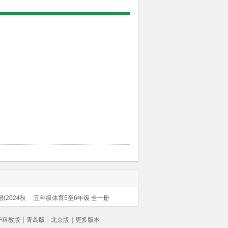
(2024秋
五年级体育5至6年级 全一册
沪科教版
|
青岛版
|
北京版
|
更多版本