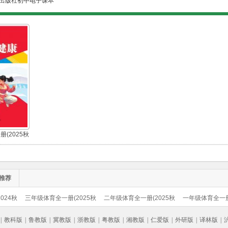
出版社初中电子课本
(2025秋
推荐
024秋
三年级体育全一册(2025秋
二年级体育全一册(2025秋
一年级体育全一册
版)
版)
版)
|
教科版
|
鲁教版
|
冀教版
|
浙教版
|
粤教版
|
湘教版
|
仁爱版
|
外研版
|
译林版
|