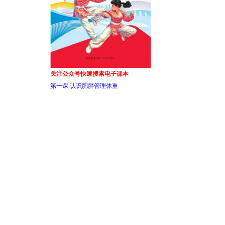
关注公众号快速搜索电子课本
第一课 认识肥胖管理体重