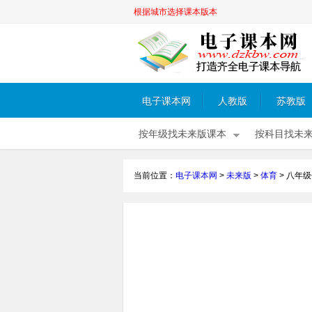
根据城市选择课本版本
电子课本网
人教版
苏教版
按年级找未来版课本
按科目找未
当前位置：
电子课本网
>
未来版
>
体育
>
八年级