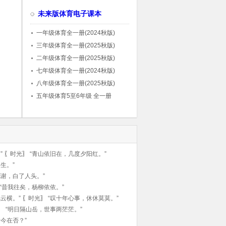
未来版体育电子课本
一年级体育全一册(2024秋版)
三年级体育全一册(2025秋版)
二年级体育全一册(2025秋版)
七年级体育全一册(2024秋版)
八年级体育全一册(2025秋版)
五年级体育5至6年级 全一册
”
〖
时光
〗
“青山依旧在，几度夕阳红。”
生。”
谢，白了人头。”
“昔我往矣，杨柳依依。”
云横。”
〖
时光
〗
“叹十年心事，休休莫莫。”
〗
“明日隔山岳，世事两茫茫。”
今在否？”