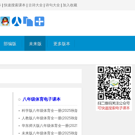
本
|
快速搜索课本
|
古诗大全
|
诗句大全
|
加入收藏
部编版
未来版
更多版本
八年级体育电子课本
科学版八年级体育全一册(2025秋版)
人教版八年级体育全一册(2025秋版)
华东师大版八年级体育全一册(2025秋版)
未来版八年级体育全一册(2025秋版)