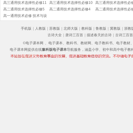
高三通用技术选择性必修11
高三通用技术选择性必修10
高三通用技术选择性必
产品三维设计与制造
高二通用技术选择性必修5
科技人文融合创新专题
高二通用技术选择性必修4
创造力开发与技术发明
高二通用技术选择性必
服装及其设计
高一通用技术必修 技术与设
现代家政技术
工程设计基础
计1
手机版
|
人教版
|
苏教版
|
北师大版
|
教科版
|
鲁教版
|
冀教版
|
浙教
古诗大全
|
唐诗三百首
|
描述春天的古诗
|
古诗三百首
©电子课本网
、电子课本、教科书、教材网、电子教科书、电子教材、电子书
电子课本网提供在线
豫科版电子课本
导航服务，涵盖小学、初中和高中电子教