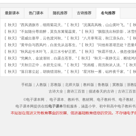
最新课本
热门课本
随机推荐
古诗推荐
名句推荐
〖
秋天
〗
“西风酒旗市，细雨菊花天。”
〖
秋天
〗
“况属高风晚，山山黄叶飞。”
〖
〖
秋天
〗
“不如随分尊前醉，莫负东篱菊蕊黄。”
〖
秋天
〗
“胭脂洗出秋阶影，冰雪
〖
秋天
〗
“霜威出塞早，云色渡河秋。”
〖
秋天
〗
“八月寒苇花，秋江浪头白。”
〖
〖
秋天
〗
“黄华自与西风约，白发先从远客生。”
〖
秋天
〗
“问他有甚堪悲处？思量
〖
秋天
〗
“秋风起兮木叶飞，吴江水兮鲈正肥。”
〖
秋天
〗
“秋霜不惜人，倏忽侵蒲
〖
秋天
〗
“凭阑久，金波渐转，白露点苍苔。”
〖
秋天
〗
“秋天一夜静无云，断续鸿
〖
秋天
〗
“天秋日正中，水碧无尘埃。”
〖
秋天
〗
“凭画槛，雨洗秋浓人淡。”
〖
秋
〖
秋天
〗
“落日塞尘起，胡骑猎清秋。”
〖
秋天
〗
“星河秋一雁，砧杵夜千家。”
〖
手机版
|
人教版
|
苏教版
|
北师大版
|
教科版
|
鲁教版
|
冀教版
|
浙教
古诗大全
|
唐诗三百首
|
描述春天的古诗
|
古诗三百首
©电子课本网
、电子课本、教科书、教材网、电子教科书、电子教材、电子书
电子课本网提供在线
电子课本
导航服务，涵盖小学、初中和高中电子教科书