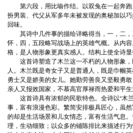
第六段，用比喻作结。以双兔在一起奔跑
扮男装、代父从军多年未被发现的奥秘加以巧
回味。
其诗中几件事的描绘详略得当，一，二，
怀，四，五段略写战场上的英雄气概。从内容
格，是人物形象更真实感人。结构上使全诗显
这首诗塑造了木兰这一不朽的人物形象，
人。木兰既是奇女子又是普通人，既是巾帼英
勇士又是娇美的女儿。她勤劳善良又坚毅勇敢
亲人又报效国家，不慕高官厚禄而热爱和平生
这首诗具有浓郁的民歌特色。全诗以“木兰
事，富有浪漫色彩。繁简安排极具匠心，虽然
的却是生活场景和儿女情态，富有生活气息。
理，生动细致；以众多的铺陈排比来描述行为