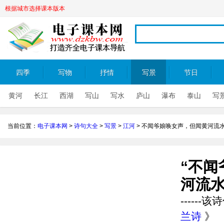
根据城市选择课本版本
四季
写物
抒情
写景
节日
黄河
长江
西湖
写山
写水
庐山
瀑布
泰山
写
当前位置：
电子课本网
>
诗句大全
>
写景
>
江河
>
不闻爷娘唤女声，但闻黄河流
“不闻
河流水
-----
兰诗
》