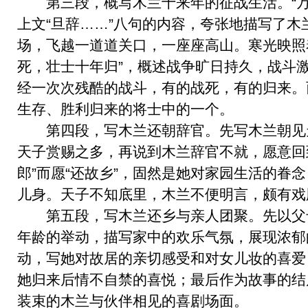
第三段，概写木兰十来年的征战生活。“万
上文“旦辞……”八句的内容，夸张地描写了
场，飞越一道道关口，一座座高山。寒光映照
死，壮士十年归”，概述战争旷日持久，战斗
经一次次残酷的战斗，有的战死，有的归来。
生存、胜利归来的将士中的一个。
第四段，写木兰还朝辞官。先写木兰朝见
天子赏赐之多，再说到木兰辞官不就，愿意回
郎”而愿“还故乡”，固然是她对家园生活的眷
儿身。天子不知底里，木兰不便明言，颇有戏
第五段，写木兰还乡与亲人团聚。先以父
年龄的举动，描写家中的欢乐气氛，展现浓郁
动，写她对故居的亲切感受和对女儿妆的喜爱
她归来后情不自禁的喜悦；最后作为故事的结
装束的木兰与伙伴相见的喜剧场面。