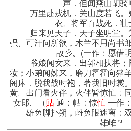
声，但闻燕山胡骑
万里赴戎机，关山度若飞。朔
衣。将军百战死，壮
归来见天子，天子坐明堂。策
强。可汗问所欲，木兰不用尚书
故乡。(一作：愿借明
爷娘闻女来，出郭相扶将；阿
妆；小弟闻姊来，磨刀霍霍向猪
阁床，脱我战时袍，著我旧时裳
黄。出门看火伴，火伴皆惊忙：
女郎。（
贴
通：帖；惊
忙
一作
雄兔脚扑朔，雌兔眼迷离；双
雄雌？