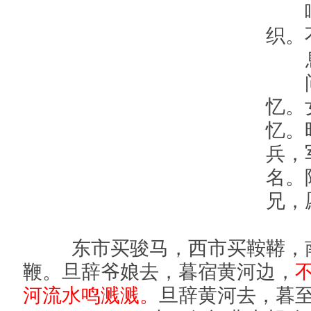
唧
织。
问
忆。
忆。
兵，
名。
兄，
东市买骏马，西市买鞍鞯，南
鞭。旦辞爷娘去，暮宿黄河边，
河流水鸣溅溅。
旦辞黄河去，暮