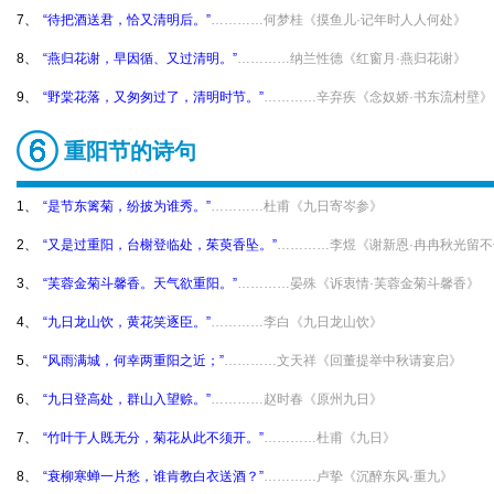
7、
“待把酒送君，恰又清明后。”
…………何梦桂《摸鱼儿·记年时人人何处》
8、
“燕归花谢，早因循、又过清明。”
…………纳兰性德《红窗月·燕归花谢》
9、
“野棠花落，又匆匆过了，清明时节。”
…………辛弃疾《念奴娇·书东流村壁》
重阳节的诗句
1、
“是节东篱菊，纷披为谁秀。”
…………杜甫《九日寄岑参》
2、
“又是过重阳，台榭登临处，茱萸香坠。”
…………李煜《谢新恩·冉冉秋光留不
3、
“芙蓉金菊斗馨香。天气欲重阳。”
…………晏殊《诉衷情·芙蓉金菊斗馨香》
4、
“九日龙山饮，黄花笑逐臣。”
…………李白《九日龙山饮》
5、
“风雨满城，何幸两重阳之近；”
…………文天祥《回董提举中秋请宴启》
6、
“九日登高处，群山入望赊。”
…………赵时春《原州九日》
7、
“竹叶于人既无分，菊花从此不须开。”
…………杜甫《九日》
8、
“衰柳寒蝉一片愁，谁肯教白衣送酒？”
…………卢挚《沉醉东风·重九》