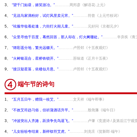
3、
“望千门如昼，嬉笑游冶。”
…………周邦彦《解语花·上元》
4、
“见说马家滴粉好，试灯风里卖元宵。”
…………符曾《上元竹枝词》
5、
“袨服华妆着处逢，六街灯火闹儿童。”
…………元好问《京都元夕》
6、
“众里寻他千百度，蓦然回首，那人却在，灯火阑珊处。”
…………辛弃疾《青
7、
“缛彩遥分地，繁光远缀天。”
…………卢照邻《十五夜观灯》
8、
“火树银花合，星桥铁锁开。”
…………苏味道《正月十五夜》
9、
“接汉疑星落，依楼似月悬。”
…………卢照邻《十五夜观灯》
端午节的诗句
1、
“五月五日午，赠我一枝艾。”
…………文天祥《端午即事》
2、
“不效艾符趋习俗，但祈蒲酒话升平。”
…………殷尧藩《端午日》
3、
“冲波突出人齐譀，跃浪争先鸟退飞。”
…………卢肇《竞渡诗 / 及第后江宁
4、
“儿女纷纷夸结束，新样钗符艾虎。”
…………刘克庄《贺新郎·端午》