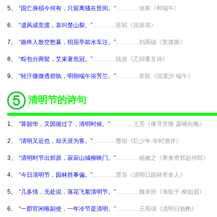
5、
“国亡身殒今何有，只留离骚在世间。”
…………张耒《和端午》
6、
“遗风成竞渡，哀叫楚山裂。”
…………苏轼《屈原塔》
7、
“曲终人散空愁暮，招屈亭前水车注。”
…………刘禹锡《竞渡曲》
8、
“粽包分两髻，艾束著危冠。”
…………陆游《乙卯重五诗》
9、
“轻汗微微透碧纨，明朝端午浴芳兰。”
…………苏轼《浣溪沙·端午》
清明节的诗句
1、
“算韶华，又因循过了，清明时候。”
…………王雱《倦寻芳慢·露晞向晚》
2、
“清明又近也，却天涯为客。”
…………曹组《忆少年·年时酒伴》
3、
“清明时节出郊原，寂寂山城柳映门。”
…………杨徽之《寒食寄郑起侍郎》
4、
“今日清明节，园林胜事偏。”
…………贾岛《清明日园林寄友人》
5、
“几多情，无处说，落花飞絮清明节。”
…………魏承班《渔歌子·柳如眉》
6、
“一郡官闲唯副使，一年冷节是清明。”
…………王禹偁《清明日独酌》