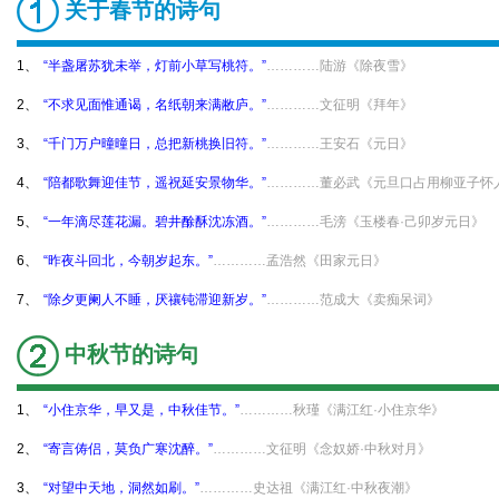
关于春节的诗句
1、
“半盏屠苏犹未举，灯前小草写桃符。”
…………陆游《除夜雪》
2、
“不求见面惟通谒，名纸朝来满敝庐。”
…………文征明《拜年》
3、
“千门万户曈曈日，总把新桃换旧符。”
…………王安石《元日》
4、
“陪都歌舞迎佳节，遥祝延安景物华。”
…………董必武《元旦口占用柳亚子怀
5、
“一年滴尽莲花漏。碧井酴酥沈冻酒。”
…………毛滂《玉楼春·己卯岁元日》
6、
“昨夜斗回北，今朝岁起东。”
…………孟浩然《田家元日》
7、
“除夕更阑人不睡，厌禳钝滞迎新岁。”
…………范成大《卖痴呆词》
中秋节的诗句
1、
“小住京华，早又是，中秋佳节。”
…………秋瑾《满江红·小住京华》
2、
“寄言俦侣，莫负广寒沈醉。”
…………文征明《念奴娇·中秋对月》
3、
“对望中天地，洞然如刷。”
…………史达祖《满江红·中秋夜潮》