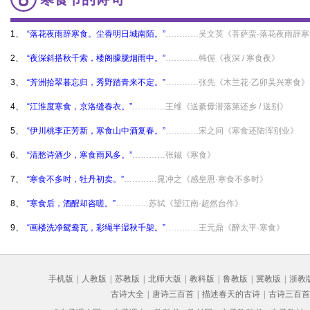
1、
“落花夜雨辞寒食。尘香明日城南陌。”
…………吴文英《菩萨蛮·落花夜雨辞寒
2、
“夜深斜搭秋千索，楼阁朦胧烟雨中。”
…………韩偓《夜深 / 寒食夜》
3、
“芳洲拾翠暮忘归，秀野踏青来不定。”
…………张先《木兰花·乙卯吴兴寒食》
4、
“江淮度寒食，京洛缝春衣。”
…………王维《送綦毋潜落第还乡 / 送别》
5、
“伊川桃李正芳新，寒食山中酒复春。”
…………宋之问《寒食还陆浑别业》
6、
“清愁诗酒少，寒食雨风多。”
…………张鎡《寒食》
7、
“寒食不多时，牡丹初卖。”
…………晁冲之《感皇恩·寒食不多时》
8、
“寒食后，酒醒却咨嗟。”
…………苏轼《望江南·超然台作》
9、
“画楼洗净鸳鸯瓦，彩绳半湿秋千架。”
…………王元鼎《醉太平·寒食》
手机版
|
人教版
|
苏教版
|
北师大版
|
教科版
|
鲁教版
|
冀教版
|
浙教
古诗大全
|
唐诗三百首
|
描述春天的古诗
|
古诗三百首