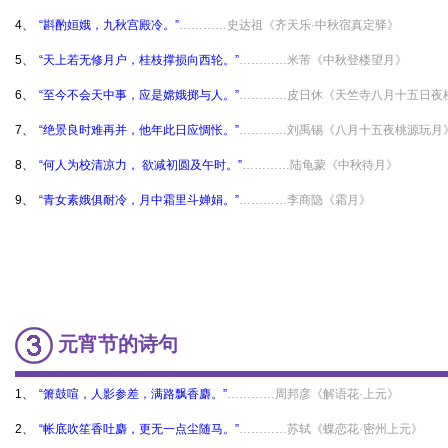
4、
“斟酌姮娥，九秋宫殿冷。”
…………史达祖《齐天乐·中秋宿真定驿》
5、
“天上若无修月户，桂枝撑损向西轮。”
…………米芾《中秋登楼望月》
6、
“至今不会天中事，应是嫦娥掷与人。”
…………皮日休《天竺寺八月十五日夜
7、
“绝景良时难再并，他年此日应惆怅。”
…………刘禹锡《八月十五夜桃源玩月
8、
“何人为校清凉力， 欲减初圆及午时。”
…………陆龟蒙《中秋待月》
9、
“青女素娥俱耐冷，月中霜里斗婵娟。”
…………李商隐《霜月》
元宵节的诗句
1、
“箫鼓喧，人影参差，满路飘香麝。”
…………周邦彦《解语花·上元》
2、
“帐底吹笙香吐麝，更无一点尘随马。”
…………苏轼《蝶恋花·密州上元》