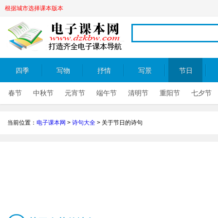
根据城市选择课本版本
四季
写物
抒情
写景
节日
春节
中秋节
元宵节
端午节
清明节
重阳节
七夕节
当前位置：
电子课本网
>
诗句大全
>
关于节日的诗句