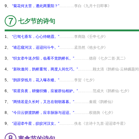
9、
“菊花何太苦，遭此两重阳？”
…………李白《九月十日即事》
七夕节的诗句
1、
“已驾七香车，心心待晓霞。”
…………李商隐《壬申七夕》
2、
“谁忍窥河汉，迢迢问斗牛。”
…………孟浩然《他乡七夕》
3、
“织女牵牛送夕阳，临看不觉鹊桥长。”
…………德容《七夕二首·其二》
4、
“新秋逢闰，鹊桥重驾，两度人间乞巧。”
…………顾太清《鹊桥仙·云林瞩题
5、
“鹊辞穿线月，花入曝衣楼。”
…………李贺《七夕》
6、
“双星良夜，耕慵织懒，应被群仙相妒。”
…………范成大《鹊桥仙·七夕》
7、
“两情若是久长时，又岂在朝朝暮暮。”
…………秦观《鹊桥仙》
8、
“今日云骈渡鹊桥，应非脉脉与迢迢。”
…………权德舆《七夕》
9、
“迢迢牵牛星，皎皎河汉女。”
…………佚名《古诗十九首·迢迢牵牛星》
寒食节的诗句