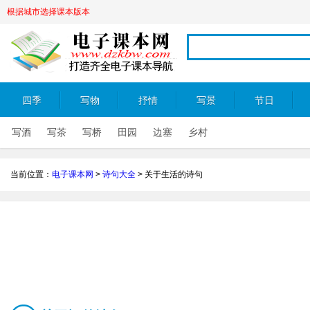
根据城市选择课本版本
四季
写物
抒情
写景
节日
写酒
写茶
写桥
田园
边塞
乡村
当前位置：
电子课本网
>
诗句大全
>
关于生活的诗句