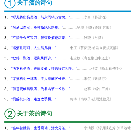
关于酒的诗句
1、
“呼儿将出换美酒，与尔同销万古愁。”
…………李白《将进酒》
2、
“酌酒以自宽，举杯断绝歌路难。”
…………鲍照《拟行路难·其四》
3、
“不惜千金买宝刀，貂裘换酒也堪豪。”
…………秋瑾《对酒》
4、
“遇酒且呵呵，人生能几何！”
…………韦庄《菩萨蛮·劝君今夜须沉醉》
5、
“欲持一瓢酒，远慰风雨夕。”
…………韦应物《寄全椒山中道士》
6、
“满罗衫是酒，香痕凝处，唾碧啼红相半。”
…………张翥《陌上花·有怀》
7、
“零落栖迟一杯酒，主人奉觞客长寿。”
…………李贺《致酒行》
8、
“何意更觞昌歜酒，为君击节一长歌。”
…………赵蕃《端午三首》
9、
“易醉扶头酒，难逢敌手棋。”
…………贺铸《南歌子·疏雨池塘见》
关于茶的诗句
1、
“当年曾胜赏，生香熏袖，活火分茶。”
…………李清照《转调满庭芳·芳草池塘