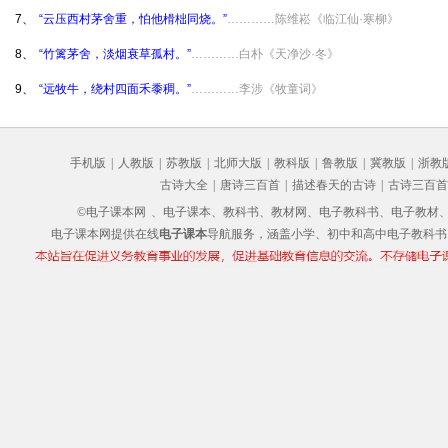
7、
“云压西村茅舍重，怕他榾柮同烧。”
…………陈维崧《临江仙·寒柳》
8、
“竹篱茅舍，淡烟衰草孤村。”
…………白朴《天净沙·冬》
9、
“远牧牛，绕村四面禾黍稠。”
…………李涉《牧童词》
手机版
|
人教版
|
苏教版
|
北师大版
|
教科版
|
鲁教版
|
冀教版
|
浙教
古诗大全
|
唐诗三百首
|
描述春天的古诗
|
古诗三百首
©电子课本网
、电子课本、教科书、教材网、电子教科书、电子教材、电子书
电子课本网提供在线
电子课本
导航服务，涵盖小学、初中和高中电子教科书