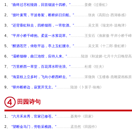
1、
“曲终过尽松陵路，回首烟波十四桥。”
…………姜夔《过垂虹》
2、
“接叶巢莺，平波卷絮，断桥斜日归船。”
…………张炎《高阳台·西湖春感》
3、
“还背垂虹秋去，四桥烟雨，一宵歌酒。”
…………吴文英《瑞龙吟·送梅津》
4、
“平岸小桥千嶂抱。柔蓝一水萦花草。”
…………王安石《渔家傲·平岸小桥千嶂
5、
“酹酒苍茫，倚歌平远，亭上玉虹腰冷。”
…………吴文英《十二郎·垂虹桥》
6、
“灞桥烟柳，曲江池馆，应待人来。”
…………陆游《秋波媚·七月十六日晚登
7、
“万里桥西一草堂，百花潭水即沧浪。”
…………杜甫《狂夫》
8、
“海棠枝上立多时，飞向小桥西畔去。”
…………宋徵舆《玉楼春·燕雕梁画栋
9、
“驿外断桥边，寂寞开无主。”
…………陆游《卜算子·咏梅》
田园诗句
1、
“六月禾未秀，官家已修苍。”
…………聂夷中《田家》
2、
“望断金马门，劳歌采樵路。”
…………孟浩然《田园作》