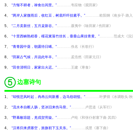
3、
“方惭不耕者，禄食出闾里。”
…………韦应物《观田家》
4、
“两岸人家微雨后，收红豆，树底纤纤抬素手。”
…………欧阳炯《南乡子·路
5、
“二月卖新丝，五月粜新谷。”
…………聂夷中《咏田家 / 伤田家》
6、
“十里西畴熟稻香，槿花篱落竹丝长，垂垂山果挂青黄。”
…………范成大《浣
7、
“青青园中葵，朝露待日晞。”
…………佚名《长歌行》
8、
“田家占气候，共说此年丰。”
…………孟浩然《田家元日》
9、
“田舍清明日，家家出火迟。”
…………王建《寒食》
边塞诗句
1、
“却恨悲风时起，冉冉云间新雁，边马怨胡笳。”
…………叶梦得《水调歌头·
2、
“流水本自断人肠，坚冰旧来伤马骨。”
…………卢思道《从军行》
3、
“野幕敞琼筵，羌戎贺劳旋。”
…………卢纶《和张仆射塞下曲·其四》
4、
“汉将归来虏塞空，旌旗初下玉关东。”
…………戎昱《塞下曲》