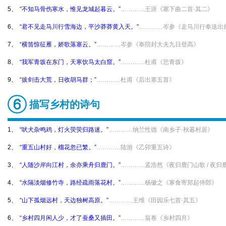
5、
“不知马骨伤寒水，惟见龙城起暮云。”
…………王涯《塞下曲二首·其二》
6、
“君不见走马川行雪海边，平沙莽莽黄入天。”
…………岑参《走马川行奉送出师
7、
“横笛惊征雁，娇歌落塞云。”
…………岑参《奉陪封大夫九日登高》
8、
“我军青坂在东门，天寒饮马太白窟。”
…………杜甫《悲青坂》
9、
“拔剑击大荒，日收胡马群；”
…………杜甫《后出塞五首》
描写乡村的诗句
1、
“吠犬杂鸣鸡，灯火荧荧归路迷。”
…………纳兰性德《南乡子·秋暮村居》
2、
“重五山村好，榴花忽已繁。”
…………陆游《乙卯重五诗》
3、
“人随沙岸向江村，余亦乘舟归鹿门。”
…………孟浩然《夜归鹿门山歌 / 夜归
4、
“水隔淡烟修竹寺，路经疏雨落花村。”
…………杨徽之《寒食寄郑起侍郎》
5、
“山下孤烟远村，天边独树高原。”
…………王维《田园乐七首·其五》
6、
“乡村四月闲人少，才了蚕桑又插田。”
…………翁卷《乡村四月》