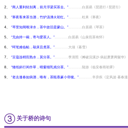
2、
“商人重利轻别离，前月浮梁买茶去。”
…………白居易《琵琶行 / 琵琶引》
3、
“寒夜客来茶当酒，竹炉汤沸火初红。”
…………杜耒《寒夜》
4、
“琴里知闻唯渌水，茶中故旧是蒙山。”
…………白居易《琴茶》
5、
“无由持一碗，寄与爱茶人。”
…………白居易《山泉煎茶有怀》
6、
“呵笔难临帖，敲床且煮茶。”
…………大须《暮雪》
7、
“豆蔻连梢煎熟水，莫分茶。”
…………李清照《摊破浣溪沙·病起萧萧两鬓华》
8、
“矮纸斜行闲作草，晴窗细乳戏分茶。”
…………陆游《临安春雨初霁》
9、
“老去逢春如病酒，唯有，茶瓯香篆小帘栊。”
…………辛弃疾《定风波·暮春漫
关于桥的诗句