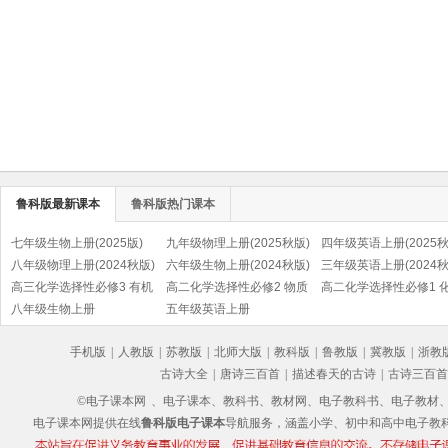
鲁科版最新课本
鲁科版热门课本
七年级生物上册(2025版)
九年级物理上册(2025秋版)
四年级英语上册(2025秋
八年级物理上册(2024秋版)
六年级生物上册(2024秋版)
三年级英语上册(2024秋
高三化学选择性必修3 有机
高二化学选择性必修2 物质
高二化学选择性必修1 
化学基础
八年级生物上册
结构与性质
五年级英语上册
反应原理
手机版
|
人教版
|
苏教版
|
北师大版
|
教科版
|
鲁教版
|
冀教版
|
浙教
古诗大全
|
唐诗三百首
|
描述春天的古诗
|
古诗三百首
©电子课本网
、电子课本、教科书、教材网、电子教科书、电子教材、电子书
电子课本网提供在线
鲁科版电子课本
导航服务，涵盖小学、初中和高中电子教