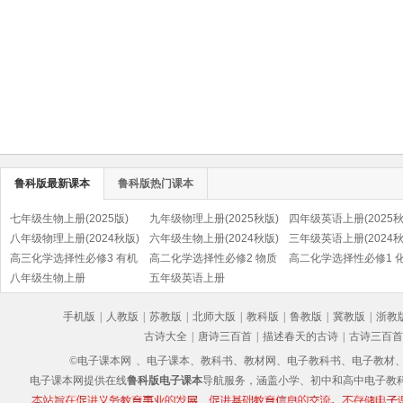
鲁科版最新课本
鲁科版热门课本
七年级生物上册(2025版)
九年级物理上册(2025秋版)
四年级英语上册(2025秋
八年级物理上册(2024秋版)
六年级生物上册(2024秋版)
三年级英语上册(2024秋
高三化学选择性必修3 有机
高二化学选择性必修2 物质
高二化学选择性必修1 
化学基础
八年级生物上册
结构与性质
五年级英语上册
反应原理
手机版
|
人教版
|
苏教版
|
北师大版
|
教科版
|
鲁教版
|
冀教版
|
浙教
古诗大全
|
唐诗三百首
|
描述春天的古诗
|
古诗三百首
©电子课本网
、电子课本、教科书、教材网、电子教科书、电子教材、电子书
电子课本网提供在线
鲁科版电子课本
导航服务，涵盖小学、初中和高中电子教