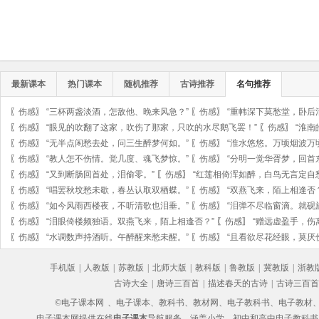
最新课本
热门课本
随机推荐
古诗推荐
名句推荐
〖
伤感
〗
“三杯两盏淡酒，怎敌他、晚来风急？”
〖
伤感
〗
“重帏深下莫愁堂，卧后
〖
伤感
〗
“眼见的吹翻了这家，吹伤了那家，只吹的水尽鹅飞罢！”
〖
伤感
〗
“淮
〖
伤感
〗
“无半点闲愁去处，问三生醉梦何如。”
〖
伤感
〗
“淮水悠悠。万顷烟波万
〖
伤感
〗
“教人怎不伤情。觉几度、魂飞梦惊。”
〖
伤感
〗
“分明一觉华胥梦，回首
〖
伤感
〗
“又到断肠回首处，泪偷零。”
〖
伤感
〗
“红莲相倚浑如醉，白鸟无言定自
〖
伤感
〗
“唱罢秋坟愁未歇，春丛认取双栖蝶。”
〖
伤感
〗
“双燕飞来，陌上相逢否
〖
伤感
〗
“如今风雨西楼夜，不听清歌也泪垂。”
〖
伤感
〗
“泪弹不尽临窗滴。就砚
〖
伤感
〗
“泪眼倚楼频独语。双燕飞来，陌上相逢否？”
〖
伤感
〗
“赠远虚盈手，伤
〖
伤感
〗
“水调数声持酒听。午醉醒来愁未醒。”
〖
伤感
〗
“且看欲尽花经眼，莫厌
手机版
|
人教版
|
苏教版
|
北师大版
|
教科版
|
鲁教版
|
冀教版
|
浙教
古诗大全
|
唐诗三百首
|
描述春天的古诗
|
古诗三百首
©电子课本网
、电子课本、教科书、教材网、电子教科书、电子教材、电子书
电子课本网提供在线
电子课本
导航服务，涵盖小学、初中和高中电子教科书