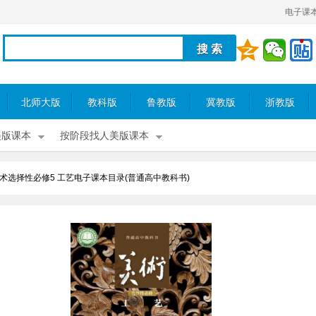
电子课
北师大版
教科版
鲁教版
冀教版
浙教版
美版课本
按阶段找人美版课本
术选择性必修5 工艺电子课本目录(普通高中教科书)