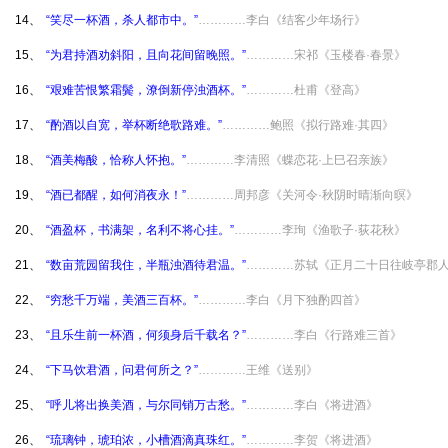
14、
“笑尽一杯酒，杀人都市中。”
…………李白《结客少年场行》
15、
“为君持酒劝斜阳，且向花间留晚照。”
…………宋祁《玉楼春·春景》
16、
“艰难苦恨繁霜鬓，潦倒新停浊酒杯。”
…………杜甫《登高》
17、
“酌酒以自宽，举杯断绝歌路难。”
…………鲍照《拟行路难·其四》
18、
“酒美梅酸，恰称人怀抱。”
…………李清照《蝶恋花·上巳召亲族》
19、
“酒已都醒，如何消夜永！”
…………周邦彦《关河令·秋阴时晴渐向暝》
20、
“酒盈杯，书满架，名利不将心挂。”
…………李珣《渔歌子·荻花秋》
21、
“数亩荒园留我住，半瓶浊酒待君温。”
…………苏轼《正月二十日往岐亭郡
22、
“穷愁千万端，美酒三百杯。”
…………李白《月下独酌四首》
23、
“且乐生前一杯酒，何须身后千载名？”
…………李白《行路难三首》
24、
“下马饮君酒，问君何所之？”
…………王维《送别》
25、
“呼儿将出换美酒，与尔同销万古愁。”
…………李白《将进酒》
26、
“琉璃钟，琥珀浓，小槽酒滴真珠红。”
…………李贺《将进酒》