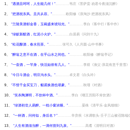
1、
“遇酒且呵呵，人生能几何！”
…………韦庄《菩萨蛮·劝君今夜须沉醉》
2、
“把酒祝东风。且共从容。”
…………欧阳修《浪淘沙·把酒祝东风》
3、
“兰陵美酒郁金香，玉碗盛来琥珀光。”
…………李白《客中行 / 客中作》
4、
“绿蚁新醅酒，红泥小火炉。”
…………白居易《问刘十九》
5、
“松花酿酒，春水煎茶。”
…………张可久《人月圆·山中书事》
6、
“醉翁之意不在酒，在乎山水之间也。”
…………欧阳修《醉翁亭记》
7、
“一壶酒，一竿身，快活如侬有几人。”
…………李煜《渔父·浪花有意千里雪》
8、
“今日斗酒会，明旦沟水头。”
…………卓文君《白头吟》
9、
“不惜千金买宝刀，貂裘换酒也堪豪。”
…………秋瑾《对酒》
10、
“笑杀陶渊明，不饮杯中酒。”
…………李白《嘲王历阳不肯饮酒》
11、
“绿酒初尝人易醉。一枕小窗浓睡。”
…………晏殊《清平乐·金风细细》
12、
“一杯酒，问何似，身后名？”
…………辛弃疾《水调歌头·壬子三山被召陈端
13、
“人生有酒须当醉，一滴何曾到九泉。”
…………高翥《清明日对酒》