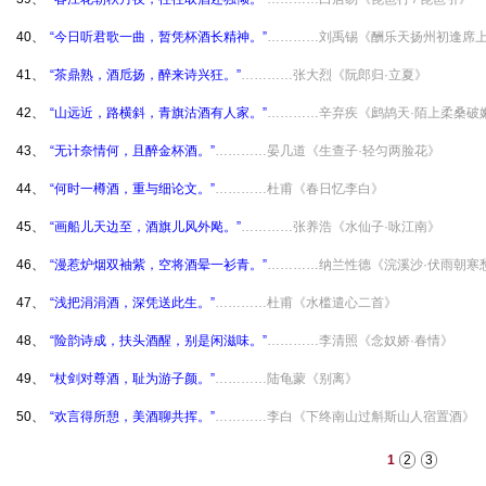
40、
“今日听君歌一曲，暂凭杯酒长精神。”
…………刘禹锡《酬乐天扬州初逢席
41、
“茶鼎熟，酒卮扬，醉来诗兴狂。”
…………张大烈《阮郎归·立夏》
42、
“山远近，路横斜，青旗沽酒有人家。”
…………辛弃疾《鹧鸪天·陌上柔桑破
43、
“无计奈情何，且醉金杯酒。”
…………晏几道《生查子·轻匀两脸花》
44、
“何时一樽酒，重与细论文。”
…………杜甫《春日忆李白》
45、
“画船儿天边至，酒旗儿风外飐。”
…………张养浩《水仙子·咏江南》
46、
“漫惹炉烟双袖紫，空将酒晕一衫青。”
…………纳兰性德《浣溪沙·伏雨朝寒
47、
“浅把涓涓酒，深凭送此生。”
…………杜甫《水槛遣心二首》
48、
“险韵诗成，扶头酒醒，别是闲滋味。”
…………李清照《念奴娇·春情》
49、
“杖剑对尊酒，耻为游子颜。”
…………陆龟蒙《别离》
50、
“欢言得所憩，美酒聊共挥。”
…………李白《下终南山过斛斯山人宿置酒》
1
2
3