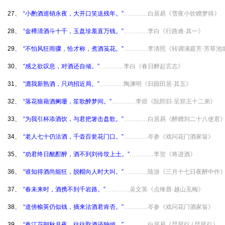
27、
“小酌酒巡销永夜，大开口笑送残年。”
…………白居易《雪夜小饮赠梦得》
28、
“金樽清酒斗十千，玉盘珍羞直万钱。”
…………李白《行路难·其一》
29、
“不怕风狂雨骤，恰才称，煮酒笺花。”
…………李清照《转调满庭芳·芳草池
30、
“感之欲叹息，对酒还自倾。”
…………李白《春日醉起言志》
31、
“漉我新熟酒，只鸡招近局。”
…………陶渊明《归园田居·其五》
32、
“落花狼藉酒阑珊，笙歌醉梦间。”
…………李煜《阮郎归·呈郑王十二弟》
33、
“为我引杯添酒饮，与君把箸击盘歌。”
…………白居易《醉赠刘二十八使君
34、
“老人七十仍沽酒，千壶百瓮花门口。”
…………岑参《戏问花门酒家翁》
35、
“劝君终日酩酊醉，酒不到刘伶坟上土。”
…………李贺《将进酒》
36、
“谁知得酒尚能狂，脱帽向人时大叫。”
…………陆游《三月十七日夜醉中作
37、
“春未来时，酒携不到千岩路。”
…………吴文英《点绛唇·越山见梅》
38、
“道傍榆荚仍似钱，摘来沽酒君肯否。”
…………岑参《戏问花门酒家翁》
39、
“春江花朝秋月夜，往往取酒还独倾。”
…………白居易《琵琶行 / 琵琶引》