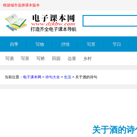
根据城市选择课本版本
四季
写物
抒情
写景
节日
写酒
写茶
写桥
田园
边塞
乡村
当前位置：
电子课本网
>
诗句大全
>
生活
>
关于酒的诗句
关于酒的诗