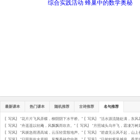
综合实践活动 蜂巢中的数学奥秘
最新课本
热门课本
随机推荐
古诗推荐
名句推荐
〖
写风
〗
“花片片飞风弄蝶，柳阴阴下水平桥。”
〖
写风
〗
“活水源流随处满，东风
〖
写风
〗
“舟遥遥以轻飏，风飘飘而吹衣。”
〖
写风
〗
“月照城头乌半飞，霜凄万树
〖
写风
〗
“风驱急雨洒高城，云压轻雷殷地声。”
〖
写风
〗
“碧虚无云风不起，山上
〖
写风
〗
“日照新妆水底明，风飘香袂空中举。”
〖
写风
〗
“日射纱窗风撼扉，香罗