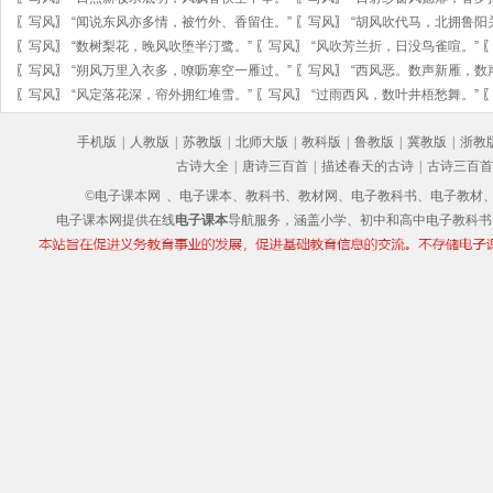
〖
写风
〗
“闻说东风亦多情，被竹外、香留住。”
〖
写风
〗
“胡风吹代马，北拥鲁阳
〖
写风
〗
“数树梨花，晚风吹堕半汀鹭。”
〖
写风
〗
“风吹芳兰折，日没鸟雀喧。”
〖
写风
〗
“朔风万里入衣多，嘹呖寒空一雁过。”
〖
写风
〗
“西风恶。数声新雁，数
〖
写风
〗
“风定落花深，帘外拥红堆雪。”
〖
写风
〗
“过雨西风，数叶井梧愁舞。”
手机版
|
人教版
|
苏教版
|
北师大版
|
教科版
|
鲁教版
|
冀教版
|
浙教
古诗大全
|
唐诗三百首
|
描述春天的古诗
|
古诗三百首
©电子课本网
、电子课本、教科书、教材网、电子教科书、电子教材、电子书
电子课本网提供在线
电子课本
导航服务，涵盖小学、初中和高中电子教科书