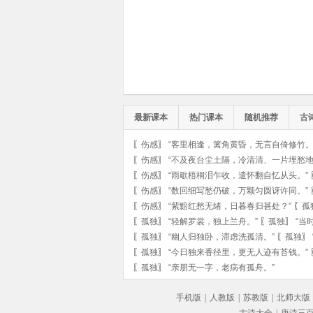
最新课本
热门课本
随机推荐
古
〖
伤感
〗
“客里相逢，篱角黄昏，无言自倚修竹。
〖
伤感
〗
“不及夜台尘土隔，冷清清、一片埋愁地
〖
伤感
〗
“雨歇梧桐泪乍收，遣怀翻自忆从头。”
〖
伤感
〗
“数回细写愁仍破，万颗匀圆讶许同。”
〖
伤感
〗
“紫黯红愁无绪，日暮春归甚处？”
〖
孤
〖
孤独
〗
“轻解罗裳，独上兰舟。”
〖
孤独
〗
“当
〖
孤独
〗
“幽人归独卧，滞虑洗孤清。”
〖
孤独
〗
〖
孤独
〗
“今日独来香径里，更无人迹有苔钱。”
〖
孤独
〗
“亲朋无一字，老病有孤舟。”
手机版
|
人教版
|
苏教版
|
北师大版