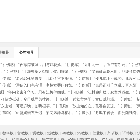
诗推荐
名句推荐
”
〖
伤感
〗
“夜寒惊被薄，泪与灯花落。”
〖
伤感
〗
“近泪无干土，低空有断云。”
〖
伤
。”
〖
伤感
〗
“土花曾染湘娥黛，铅泪难消。”
〖
伤感
〗
“伏雨朝寒愁不胜，那能还傍杏
〖
伤感
〗
“遗民忍死望恢复，几处今宵垂泪痕。”
〖
伤感
〗
“楼儿忒小不藏愁。几度和云
〖
伤感
〗
“远信入门先有泪，妻惊女哭问何如。”
〖
伤感
〗
“离愁正引千丝乱，更东陌、
独
〗
“等闲老去年华促。只有江梅伴幽独。”
〖
孤独
〗
“江村独归处，寂寞养残生。”
〖
时相候赤栏桥，今日独寻黄叶路。”
〖
孤独
〗
“荷笠带斜阳，青山独归远。”
〖
孤独
〗
“
“东山老，可堪岁晚，独听桓筝。”
〖
孤独
〗
“故山知好在，孤客自悲凉。”
〖
孤独
〗
“
〖
孤独
〗
“斜髻娇娥夜卧迟，梨花风静鸟栖枝。”
〖
孤独
〗
“月既不解饮，影徒随我身。
|
教科版
|
鲁教版
|
冀教版
|
浙教版
|
粤教版
|
湘教版
|
仁爱版
|
外研版
|
译林版
|