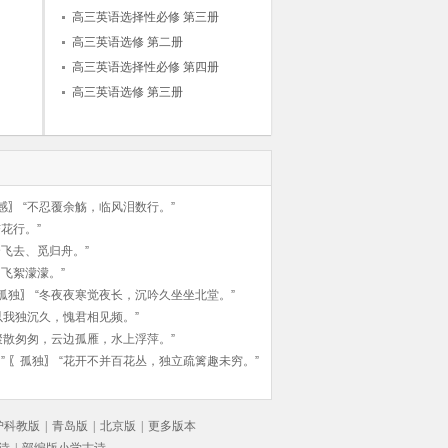
高三英语选择性必修 第三册
高三英语选修 第二册
高三英语选择性必修 第四册
高三英语选修 第三册
感
〗
“不忍覆余觞，临风泪数行。”
花行。”
飞去、觅归舟。”
飞絮濛濛。”
孤独
〗
“冬夜夜寒觉夜长，沉吟久坐坐北堂。”
以我独沉久，愧君相见频。”
聚散匆匆，云边孤雁，水上浮萍。”
”
〖
孤独
〗
“花开不并百花丛，独立疏篱趣未穷。”
沪科教版
|
青岛版
|
北京版
|
更多版本