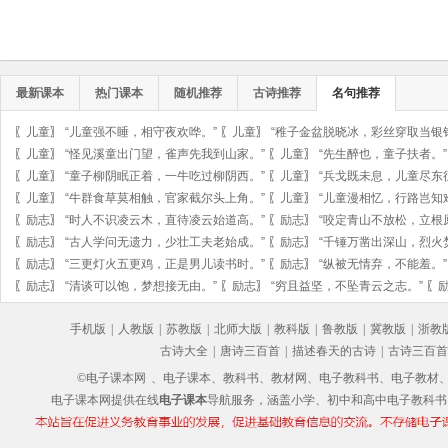
最新课本
热门课本
随机推荐
古诗推荐
名句推荐
〖
儿童
〗
“儿童强不睡，相守夜欢哗。”
〖
儿童
〗
“稚子金盆脱晓冰，彩丝穿取当银
〖
儿童
〗
“怪见溪童出门望，雀声先我到山家。”
〖
儿童
〗
“先生醉也，童子扶者。”
〖
儿童
〗
“童子柳阴眠正着，一牛吃过柳阴西。”
〖
儿童
〗
“兵戈既未息，儿童尽东
〖
儿童
〗
“牛群食草莫相触，官家截尔头上角。”
〖
儿童
〗
“儿童漫相忆，行路岂知
〖
励志
〗
“时人不识凌云木，直待凌云始道高。”
〖
励志
〗
“咬定青山不放松，立根
〖
励志
〗
“古人学问无遗力，少壮工夫老始成。”
〖
励志
〗
“千锤万凿出深山，烈火
〖
励志
〗
“三更灯火五更鸡，正是男儿读书时。”
〖
励志
〗
“纵被无情弃，不能羞。”
〖
励志
〗
“清谈可以饱，梦想接无由。”
〖
励志
〗
“穷且益坚，不坠青云之志。”
〖
手机版
|
人教版
|
苏教版
|
北师大版
|
教科版
|
鲁教版
|
冀教版
|
浙教
古诗大全
|
唐诗三百首
|
描述春天的古诗
|
古诗三百首
©电子课本网
、电子课本、教科书、教材网、电子教科书、电子教材、电子书
电子课本网提供在线
电子课本
导航服务，涵盖小学、初中和高中电子教科书