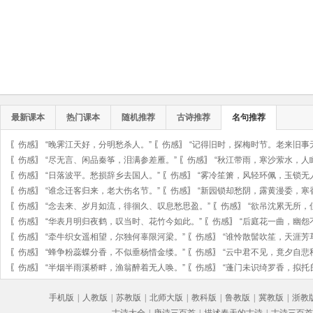
最新课本
热门课本
随机推荐
古诗推荐
名句推荐
〖
伤感
〗
“晚霁江天好，分明愁杀人。”
〖
伤感
〗
“记得旧时，探梅时节。老来旧事
〖
伤感
〗
“尽无言、闲品秦筝，泪满参差雁。”
〖
伤感
〗
“秋江带雨，寒沙萦水，人
〖
伤感
〗
“日落波平。愁损辞乡去国人。”
〖
伤感
〗
“雾冷笙箫，风轻环佩，玉锁无
〖
伤感
〗
“谁念迁客归来，老大伤名节。”
〖
伤感
〗
“新园锁却愁阴，露黄漫委，寒
〖
伤感
〗
“念去来、岁月如流，徘徊久、叹息愁思盈。”
〖
伤感
〗
“欲吊沈累无所，
〖
伤感
〗
“华表月明归夜鹤，叹当时、花竹今如此。”
〖
伤感
〗
“后庭花一曲，幽怨
〖
伤感
〗
“牵牛织女遥相望，尔独何辜限河梁。”
〖
伤感
〗
“谁怜散髻吹笙，天涯芳
〖
伤感
〗
“蜂争粉蕊蝶分香，不似垂杨惜金缕。”
〖
伤感
〗
“云中君不见，竟夕自悲
〖
伤感
〗
“半烟半雨溪桥畔，渔翁醉着无人唤。”
〖
伤感
〗
“蓬门未识绮罗香，拟托
手机版
|
人教版
|
苏教版
|
北师大版
|
教科版
|
鲁教版
|
冀教版
|
浙教