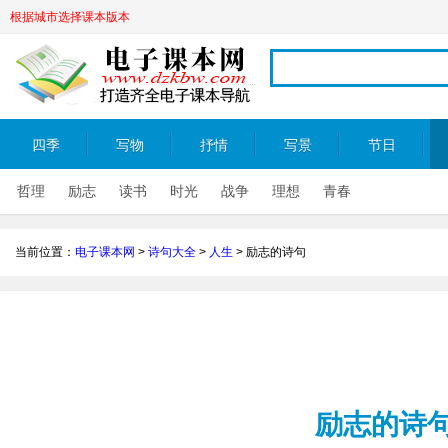
根据城市选择课本版本
四季
写物
抒情
写景
节日
哲理
励志
读书
时光
战争
理想
青春
当前位置：
电子课本网
>
诗句大全
>
人生
>
励志的诗句
励志的诗