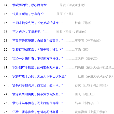
14、
“博观而约取，厚积而薄发”
…………苏轼《杂说送张琥》
15、
“夫尺有所短，寸有所长”
…………屈原《卜居》
16、
“出师未捷身先死，长使英雄泪满襟。”
…………杜甫《蜀相》
17、
“不入虎穴，不得虎子。”
…………班超《后汉书·班超传》
18、
“不畏浮云遮望眼，自缘身在最高层。”
…………王安石《登飞来峰》
19、
“采得百花成蜜后，为谁辛苦为谁甜？”
…………罗隐《蜂》
20、
“臣心一片磁针石，不指南方不肯休。”
…………文天祥《扬子江》
21、
“沉舟侧畔千帆过，病树前头万木春。”
…………刘禹锡《酬乐天扬州初逢席
22、
“安得广厦千万间，大庇天下寒士俱欢颜”
…………杜甫《茅屋为秋风所破歌
23、
“会挽雕弓如满月，西北望，射天狼。”
…………苏轼《江城子·密州出猎》
24、
“壮志饥餐胡虏肉，笑谈渴饮匈奴血。”
…………岳飞《满江红》
25、
“壮心未与年俱老，死去犹能作鬼雄。”
…………陆游《书愤·其二》
26、
“不经一番寒彻骨，怎得梅花扑鼻香。”
…………黄蘖禅师《上堂开示颂》