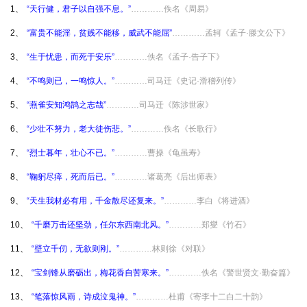
1、
“天行健，君子以自强不息。”
…………佚名《周易》
2、
“富贵不能淫，贫贱不能移，威武不能屈”
…………孟轲《孟子·滕文公下》
3、
“生于忧患，而死于安乐”
…………佚名《孟子·告子下》
4、
“不鸣则已，一鸣惊人。”
…………司马迁《史记·滑稽列传》
5、
“燕雀安知鸿鹄之志哉”
…………司马迁《陈涉世家》
6、
“少壮不努力，老大徒伤悲。”
…………佚名《长歌行》
7、
“烈士暮年，壮心不已。”
…………曹操《龟虽寿》
8、
“鞠躬尽瘁，死而后已。”
…………诸葛亮《后出师表》
9、
“天生我材必有用，千金散尽还复来。”
…………李白《将进酒》
10、
“千磨万击还坚劲，任尔东西南北风。”
…………郑燮《竹石》
11、
“壁立千仞，无欲则刚。”
…………林则徐《对联》
12、
“宝剑锋从磨砺出，梅花香自苦寒来。”
…………佚名《警世贤文·勤奋篇》
13、
“笔落惊风雨，诗成泣鬼神。”
…………杜甫《寄李十二白二十韵》