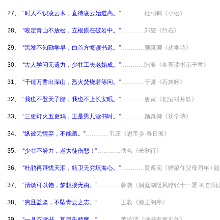
27、
“时人不识凌云木，直待凌云始道高。”
…………杜荀鹤《小松》
28、
“咬定青山不放松，立根原在破岩中。”
…………郑燮《竹石》
29、
“黑发不知勤学早，白首方悔读书迟。”
…………颜真卿《劝学诗》
30、
“古人学问无遗力，少壮工夫老始成。”
…………陆游《冬夜读书示子聿》
31、
“千锤万凿出深山，烈火焚烧若等闲。”
…………于谦《石灰吟》
32、
“我也不登天子船，我也不上长安眠。”
…………唐寅《把酒对月歌》
33、
“三更灯火五更鸡，正是男儿读书时。”
…………颜真卿《劝学诗》
34、
“纵被无情弃，不能羞。”
…………韦庄《思帝乡·春日游》
35、
“少壮不努力，老大徒伤悲！”
…………佚名《长歌行》
36、
“杜鹃再拜忧天泪，精卫无穷填海心。”
…………黄遵宪《赠梁任父母同年 / 
37、
“清谈可以饱，梦想接无由。”
…………韩愈《洞庭湖阻风赠张十一署·时自阳
38、
“穷且益坚，不坠青云之志。”
…………王勃《滕王阁序》
39、
“一月不读书，耳目失精爽。”
…………萧抡谓《读书有所见作》