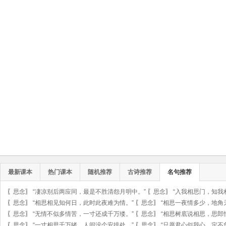
最新课本
热门课本
随机推荐
古诗推荐
名句推荐
〖
思念
〗
“凄凉别后两应同，最是不胜清怨月明中。”
〖
思念
〗
“入我相思门，知我
〖
思念
〗
“相思相见知何日，此时此夜难为情。”
〖
思念
〗
“相思一夜情多少，地角
〖
思念
〗
“无情不似多情苦，一寸还成千万缕。”
〖
思念
〗
“相思树底说相思，思郎
〖
思念
〗
“一寸相思千万绪。人间没个安排处。”
〖
思念
〗
“只愿君心似我心，定不