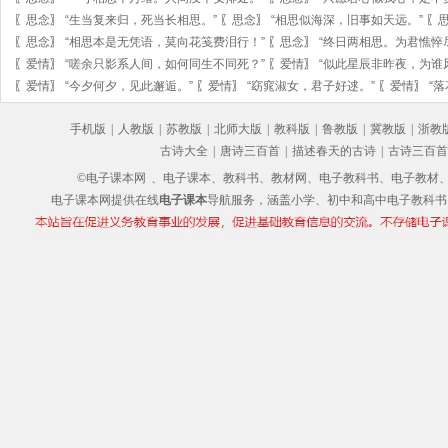
〖
思念
〗
“生当复来归，死当长相思。”
〖
思念
〗
“相思似海深，旧事如天远。”
〖
〖
思念
〗
“相思本是无凭语，莫向花笺费泪行！”
〖
思念
〗
“终日两相思。为君憔悴
〖
爱情
〗
“嗟余只影系人间，如何同生不同死？”
〖
爱情
〗
“似此星辰非昨夜，为谁
〖
爱情
〗
“今夕何夕，见此邂逅。”
〖
爱情
〗
“窈窕淑女，君子好逑。”
〖
爱情
〗
“
手机版
|
人教版
|
苏教版
|
北师大版
|
教科版
|
鲁教版
|
冀教版
|
浙教
古诗大全
|
唐诗三百首
|
描述春天的古诗
|
古诗三百首
©电子课本网
、电子课本、教科书、教材网、电子教科书、电子教材、电子书
电子课本网提供在线
电子课本
导航服务，涵盖小学、初中和高中电子教科书