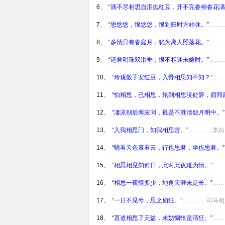
6、
“滴不尽相思血泪抛红豆，开不完春柳春花满
7、
“思悠悠，恨悠悠，恨到归时方始休。”
……
8、
“多情只有春庭月，犹为离人照落花。”
……
9、
“还君明珠双泪垂，恨不相逢未嫁时。”
……
10、
“玲珑骰子安红豆，入骨相思知不知？”
……
11、
“怕相思，已相思，轮到相思没处辞，眉间
12、
“凄凉别后两应同，最是不胜清怨月明中。”
13、
“入我相思门，知我相思苦。”
…………李白
14、
“晓看天色暮看云，行也思君，坐也思君。”
15、
“相思相见知何日，此时此夜难为情。”
……
16、
“相思一夜情多少，地角天涯未是长。”
……
17、
“一日不见兮，思之如狂。”
…………司马相
18、
“直道相思了无益，未妨惆怅是清狂。”
……