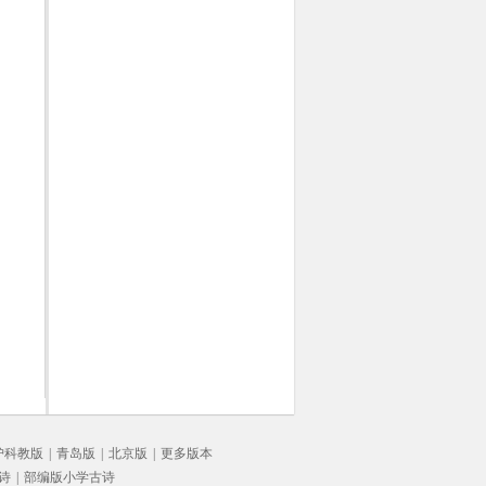
沪科教版
|
青岛版
|
北京版
|
更多版本
诗
|
部编版小学古诗