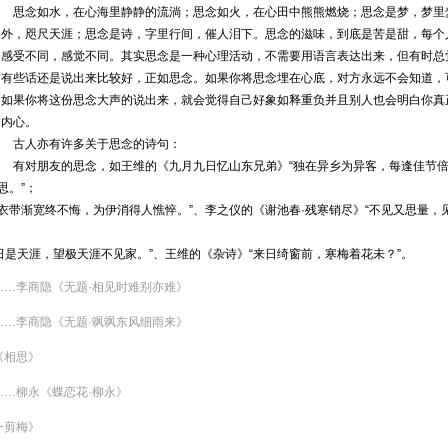
思念如水，在心海里静静的流淌；思念如火，在心田中熊熊燃烧；思念是梦，梦里
外，咫尺天涯；思念是诗，字里行间，催人泪下。思念的滋味，到底是苦是甜，每个
感受不同，感觉不同。其实思念是一种心理活动，不需要用语言表达出来，但有时总
有些话还是说出来比较好，正如思念。如果你将思念埋在心底，对方永远不会知道，
如果你将这份思念大声的说出来，就会觉得自己好象如释重负并且别人也会明白你真
内心。
古人亦有许多关于思念的诗句：
有对朋友的思念，如王维的《九月九日忆山东兄弟》“独在异乡为异客，每逢佳节
思。”；
衣带渐宽终不悔，为伊消得人憔悴。”、李之仪的《谢池春·残寒销尽》“不见又思量，
是天涯，望极天涯不见家。”、王维的《杂诗》“来日绮窗前，寒梅着花未？”。
……李商隐《无题·相见时难别亦难》
……李商隐《无题·飒飒东风细雨来》
《相思》
……柳永《蝶恋花·柳永》
一剪梅》