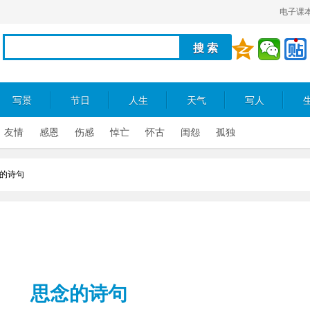
电子课
写景
节日
人生
天气
写人
友情
感恩
伤感
悼亡
怀古
闺怨
孤独
的诗句
思念的诗句