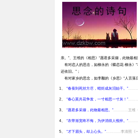
亲。”、王维的《相思》“愿君多采撷，此物最相
有对恋人的思念，如柳永的《蝶恋花·柳永》“
还依旧。”；
有对家乡的思念，如李觏的《乡思》“人言落日
1、
“春蚕到死丝方尽，蜡炬成灰泪始干。”
……
2、
“春心莫共花争发，一寸相思一寸灰！”
……
3、
“愿君多采撷，此物最相思。”
…………王维
4、
“衣带渐宽终不悔，为伊消得人憔悴。”
……
5、
“才下眉头，却上心头。”
…………李清照《