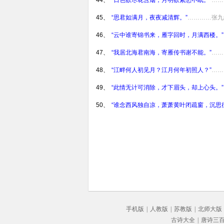
44、
“日色欲尽花含烟，月明欲素愁不眠。”
……
45、
“思君如满月，夜夜减清辉。”
…………张九
46、
“云中谁寄锦书来，雁字回时，月满西楼。”
47、
“我居北海君南海，寄雁传书谢不能。”
……
48、
“江畔何人初见月？江月何年初照人？”
……
49、
“此情无计可消除，才下眉头，却上心头。”
50、
“谁念西风独自凉，萧萧黄叶闭疏窗，沉思
手机版
|
人教版
|
苏教版
|
北师大版
古诗大全
|
唐诗三