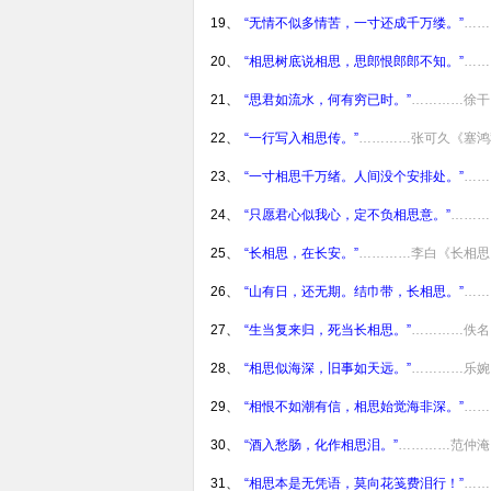
19、
“无情不似多情苦，一寸还成千万缕。”
……
20、
“相思树底说相思，思郎恨郎郎不知。”
……
21、
“思君如流水，何有穷已时。”
…………徐干
22、
“一行写入相思传。”
…………张可久《塞鸿
23、
“一寸相思千万绪。人间没个安排处。”
……
24、
“只愿君心似我心，定不负相思意。”
………
25、
“长相思，在长安。”
…………李白《长相思
26、
“山有日，还无期。结巾带，长相思。”
……
27、
“生当复来归，死当长相思。”
…………佚名
28、
“相思似海深，旧事如天远。”
…………乐婉
29、
“相恨不如潮有信，相思始觉海非深。”
……
30、
“酒入愁肠，化作相思泪。”
…………范仲淹
31、
“相思本是无凭语，莫向花笺费泪行！”
……