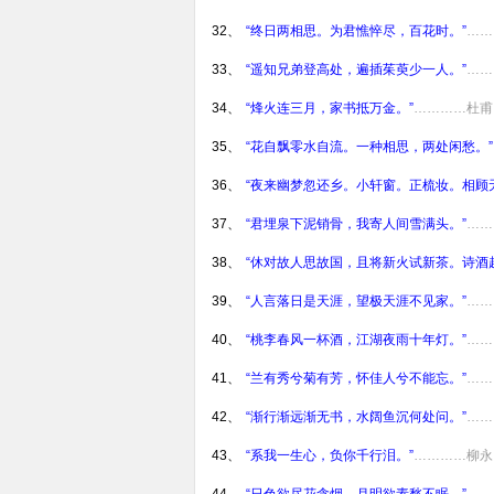
32、
“终日两相思。为君憔悴尽，百花时。”
……
33、
“遥知兄弟登高处，遍插茱萸少一人。”
……
34、
“烽火连三月，家书抵万金。”
…………杜甫
35、
“花自飘零水自流。一种相思，两处闲愁。”
36、
“夜来幽梦忽还乡。小轩窗。正梳妆。相顾
37、
“君埋泉下泥销骨，我寄人间雪满头。”
……
38、
“休对故人思故国，且将新火试新茶。诗酒
39、
“人言落日是天涯，望极天涯不见家。”
……
40、
“桃李春风一杯酒，江湖夜雨十年灯。”
……
41、
“兰有秀兮菊有芳，怀佳人兮不能忘。”
……
42、
“渐行渐远渐无书，水阔鱼沉何处问。”
……
43、
“系我一生心，负你千行泪。”
…………柳永