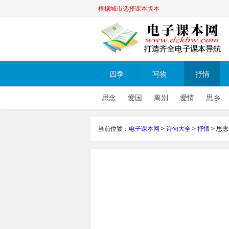
根据城市选择课本版本
四季
写物
抒情
思念
爱国
离别
爱情
思乡
当前位置：
电子课本网
>
诗句大全
>
抒情
>
思念