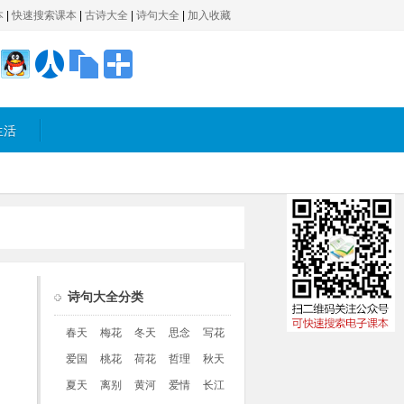
本
|
快速搜索课本
|
古诗大全
|
诗句大全
|
加入收藏
生活
诗句大全分类
春天
梅花
冬天
思念
写花
爱国
桃花
荷花
哲理
秋天
夏天
离别
黄河
爱情
长江