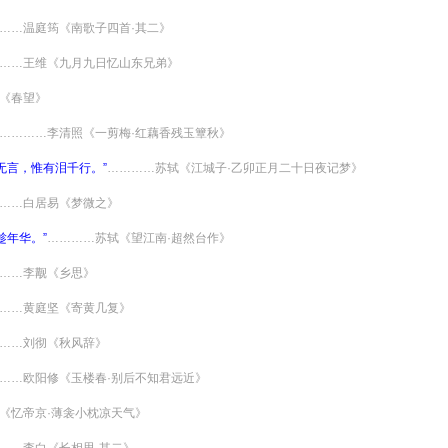
……温庭筠《南歌子四首·其二》
……王维《九月九日忆山东兄弟》
《春望》
…………李清照《一剪梅·红藕香残玉簟秋》
无言，惟有泪千行。”
…………苏轼《江城子·乙卯正月二十日夜记梦》
……白居易《梦微之》
趁年华。”
…………苏轼《望江南·超然台作》
……李觏《乡思》
……黄庭坚《寄黄几复》
……刘彻《秋风辞》
……欧阳修《玉楼春·别后不知君远近》
《忆帝京·薄衾小枕凉天气》