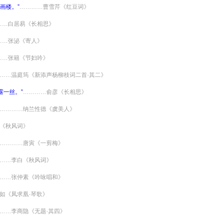
画楼。”
…………曹雪芹《红豆词》
……白居易《长相思》
……张泌《寄人》
……张籍《节妇吟》
……温庭筠《新添声杨柳枝词二首·其二》
露一丝。”
…………俞彦《长相思》
…………纳兰性德《虞美人》
《秋风词》
…………唐寅《一剪梅》
……李白《秋风词》
……张仲素《吟咏唱和》
如《凤求凰·琴歌》
……李商隐《无题·其四》