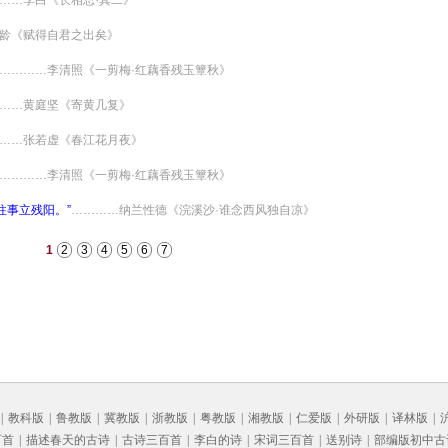
……李白《长相思·其二》
龄《赋得自君之出矣》
…………李清照《一剪梅·红藕香残玉簟秋》
……黄庭坚《寄黄几复》
……张若虚《春江花月夜》
…………李清照《一剪梅·红藕香残玉簟秋》
往事立残阳。”
…………纳兰性德《浣溪沙·谁念西风独自凉》
1
2
3
4
5
6
7
|
教科版
|
鲁教版
|
冀教版
|
浙教版
|
粤教版
|
湘教版
|
仁爱版
|
外研版
|
译林版
|
百首
|
描述春天的古诗
|
古诗三百首
|
李白的诗
|
宋词三百首
|
送别诗
|
部编版初中古