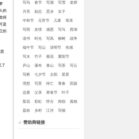
写鸟
春节
写酒
写雪
老师
梦
人的
月亮
励志
思乡
女子
觉得
中秋节
元宵节
儿童
母亲
可是
写雨
友情
感恩
写马
西湖
正的
读书
时光
写风
柳树
战争
端午节
写山
清明节
伤感
倍思
写水
竹子
菊花
重阳节
见了
庐山
瀑布
泰山
写茶
写云
写桥
七夕节
太阳
星星
理想
写景
悼亡
青春
田园
边塞
父亲
寒食节
叶子
梨花
彩虹
怀古
闺怨
孤独
荔枝
乡村
江河
写猫
赞助商链接