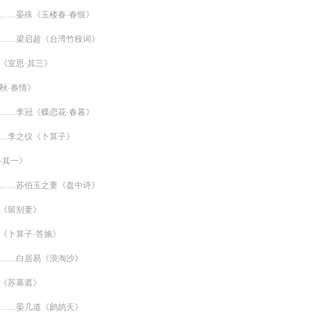
……晏殊《玉楼春·春恨》
……梁启超《台湾竹枝词》
《室思·其三》
秋·春情》
……李冠《蝶恋花·春暮》
…李之仪《卜算子》
·其一》
……苏伯玉之妻《盘中诗》
《留别妻》
《卜算子·答施》
……白居易《浪淘沙》
《苏幕遮》
……晏几道《鹧鸪天》