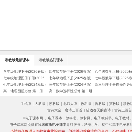
湘教版最新课本
湘教版热门课本
八年级地理下册(2026春版)
四年级英语下册(2026春版)
八年级数学上册(2025秋
七年级地理图册下册(2025
(湘鲁版)
七年级地理下册(2025春版)
七年级数学下册(2025春
春版)
七年级地理上册(2024秋版)
三年级英语上册(2024秋版)
高三地理图册选择性必
高一地理图册必修 第一册
(湘鲁版)
高二数学选择性必修 第二册
资源、环境与国家安全
手机版
|
人教版
|
苏教版
|
北师大版
|
教科版
|
鲁教版
|
冀教版
|
浙教
古诗大全
|
唐诗三百首
|
描述春天的古诗
|
古诗三百首
©电子课本网
、电子课本、教科书、教材网、电子教科书、电子教材、电子书
电子课本网提供在线
湘教版电子课本
导航服务，涵盖小学、初中和高中电子教