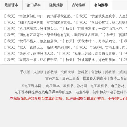
最新课本
热门课本
随机推荐
古诗推荐
名句推荐
〖
秋天
〗
“白酒新熟山中归，黄鸡啄黍秋正肥。”
〖
秋天
〗
“黄菊枝头生晓寒。人生
〖
秋天
〗
“胭脂洗出秋阶影，冰雪招来露砌魂。”
〖
秋天
〗
“落日心犹壮，秋风病欲
〖
秋天
〗
“八月寒苇花，秋江浪头白。”
〖
秋天
〗
“红叶满寒溪，一路空山万木齐。”
〖
秋天
〗
“问他有甚堪悲处？思量却也有悲时，重阳节近多风雨。”
〖
秋天
〗
“萋萋
〖
秋天
〗
“秋霜不惜人，倏忽侵蒲柳。”
〖
秋天
〗
“天秋木叶下，月冷莎鸡悲。”
〖
〖
秋天
〗
“秋天一夜静无云，断续鸿声到晓闻。”
〖
秋天
〗
“渐秋阑、雪清玉瘦，向
〖
秋天
〗
“凭画槛，雨洗秋浓人淡。”
〖
秋天
〗
“秋晓上莲峰，高蹑倚天青壁。”
〖
〖
秋天
〗
“星河秋一雁，砧杵夜千家。”
〖
秋天
〗
“秋波落泗水，海色明徂徕。”
〖
手机版
|
人教版
|
苏教版
|
北师大版
|
教科版
|
鲁教版
|
冀教版
|
浙教
古诗大全
|
唐诗三百首
|
描述春天的古诗
|
古诗三百首
©电子课本网
、电子课本、教科书、教材网、电子教科书、电子教材、电子书
电子课本网提供在线
电子课本
导航服务，涵盖小学、初中和高中电子教科书