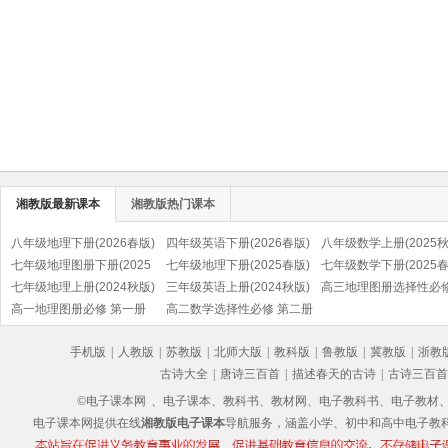
湘教版最新课本
湘教版热门课本
八年级地理下册(2026春版)
四年级英语下册(2026春版)
八年级数学上册(2025秋
七年级地理图册下册(2025
(湘鲁版)
七年级地理下册(2025春版)
七年级数学下册(2025春
春版)
七年级地理上册(2024秋版)
三年级英语上册(2024秋版)
高三地理图册选择性必
高一地理图册必修 第一册
(湘鲁版)
高二数学选择性必修 第二册
资源、环境与国家安全
手机版
|
人教版
|
苏教版
|
北师大版
|
教科版
|
鲁教版
|
冀教版
|
浙教
古诗大全
|
唐诗三百首
|
描述春天的古诗
|
古诗三百首
©电子课本网
、电子课本、教科书、教材网、电子教科书、电子教材、电子书
电子课本网提供在线
湘教版电子课本
导航服务，涵盖小学、初中和高中电子教