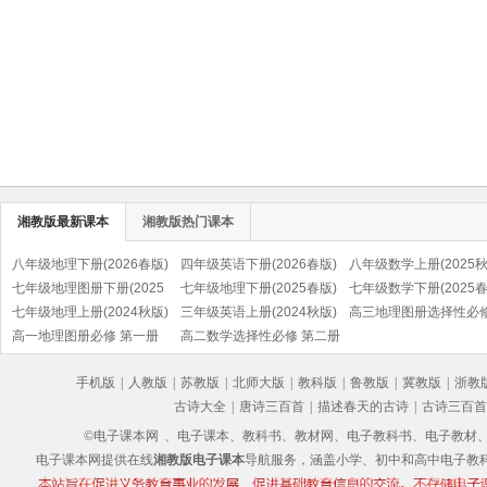
湘教版最新课本
湘教版热门课本
八年级地理下册(2026春版)
四年级英语下册(2026春版)
八年级数学上册(2025秋
七年级地理图册下册(2025
(湘鲁版)
七年级地理下册(2025春版)
七年级数学下册(2025春
春版)
七年级地理上册(2024秋版)
三年级英语上册(2024秋版)
高三地理图册选择性必
高一地理图册必修 第一册
(湘鲁版)
高二数学选择性必修 第二册
资源、环境与国家安全
手机版
|
人教版
|
苏教版
|
北师大版
|
教科版
|
鲁教版
|
冀教版
|
浙教
古诗大全
|
唐诗三百首
|
描述春天的古诗
|
古诗三百首
©电子课本网
、电子课本、教科书、教材网、电子教科书、电子教材、电子书
电子课本网提供在线
湘教版电子课本
导航服务，涵盖小学、初中和高中电子教