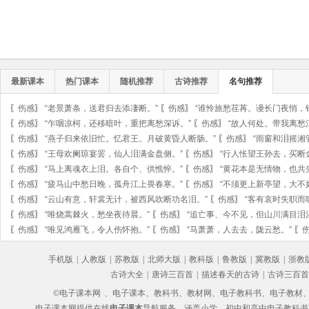
最新课本
热门课本
随机推荐
古诗推荐
名句推荐
〖
伤感
〗
“老景萧条，送君归去添凄断。”
〖
伤感
〗
“谁怜旅愁荏苒。谩长门夜悄，
〖
伤感
〗
“乍咽凉柯，还移暗叶，重把离愁深诉。”
〖
伤感
〗
“故人何处。带我离愁
〖
伤感
〗
“燕子归来依旧忙。忆君王。月破黄昏人断肠。”
〖
伤感
〗
“雨窗和泪摇湘
〖
伤感
〗
“王母欢阑琼宴罢，仙人泪满金盘侧。”
〖
伤感
〗
“行人怅望王孙去，买断
〖
伤感
〗
“马上离魂衣上泪。各自个、供憔悴。”
〖
伤感
〗
“黄花本是无情物，也共
〖
伤感
〗
“疲马山中愁日晚，孤舟江上畏春寒。”
〖
伤感
〗
“不须更上新亭望，大不
〖
伤感
〗
“云山有意，轩裳无计，被西风吹断功名泪。”
〖
伤感
〗
“客有哀时失职而
〖
伤感
〗
“唯烧蒿棘火，愁坐夜待晨。”
〖
伤感
〗
“追亡事、今不见，但山川满目泪
〖
伤感
〗
“唯见鸿雁飞，令人伤怀抱。”
〖
伤感
〗
“马萧萧，人去去，陇云愁。”
〖
手机版
|
人教版
|
苏教版
|
北师大版
|
教科版
|
鲁教版
|
冀教版
|
浙教
古诗大全
|
唐诗三百首
|
描述春天的古诗
|
古诗三百首
©电子课本网
、电子课本、教科书、教材网、电子教科书、电子教材、电子书
电子课本网提供在线
电子课本
导航服务，涵盖小学、初中和高中电子教科书