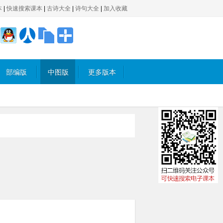
本
|
快速搜索课本
|
古诗大全
|
诗句大全
|
加入收藏
部编版
中图版
更多版本