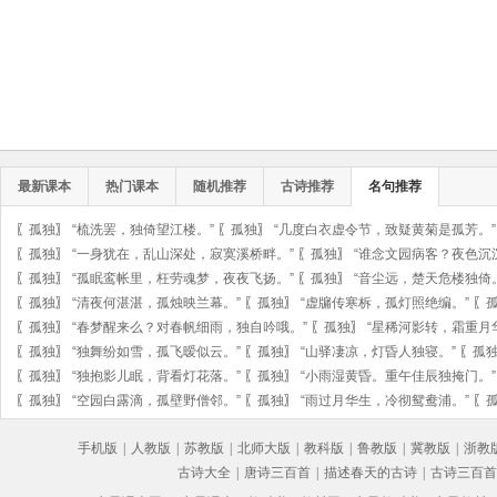
最新课本
热门课本
随机推荐
古诗推荐
名句推荐
〖
孤独
〗
“梳洗罢，独倚望江楼。”
〖
孤独
〗
“几度白衣虚令节，致疑黄菊是孤芳。”
〖
孤独
〗
“一身犹在，乱山深处，寂寞溪桥畔。”
〖
孤独
〗
“谁念文园病客？夜色沉
〖
孤独
〗
“孤眠鸾帐里，枉劳魂梦，夜夜飞扬。”
〖
孤独
〗
“音尘远，楚天危楼独倚
〖
孤独
〗
“清夜何湛湛，孤烛映兰幕。”
〖
孤独
〗
“虚牖传寒柝，孤灯照绝编。”
〖
〖
孤独
〗
“春梦醒来么？对春帆细雨，独自吟哦。”
〖
孤独
〗
“星稀河影转，霜重月
〖
孤独
〗
“独舞纷如雪，孤飞暧似云。”
〖
孤独
〗
“山驿凄凉，灯昏人独寝。”
〖
孤
〖
孤独
〗
“独抱影儿眠，背看灯花落。”
〖
孤独
〗
“小雨湿黄昏。重午佳辰独掩门。”
〖
孤独
〗
“空园白露滴，孤壁野僧邻。”
〖
孤独
〗
“雨过月华生，冷彻鸳鸯浦。”
〖
手机版
|
人教版
|
苏教版
|
北师大版
|
教科版
|
鲁教版
|
冀教版
|
浙教
古诗大全
|
唐诗三百首
|
描述春天的古诗
|
古诗三百首