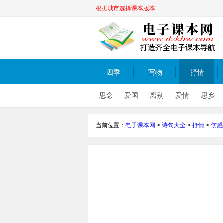
根据城市选择课本版本
四季
写物
抒情
思念
爱国
离别
爱情
思乡
当前位置：
电子课本网
>
诗句大全
>
抒情
>
伤感