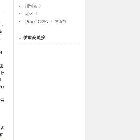
《
管仲论
》
《
心术
》
《
九日和韩魏公
》
重阳节
括，
简
赞助商链接
上
闪
谦
公孙
》
一百
。
才召
却多
有