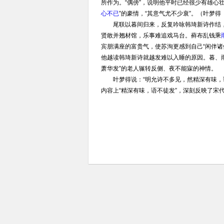
所作为。“偶傍”，说明他平时已经很少有雄心壮
心不已
”的豪情，“其意气尤不少衰”。（叶梦
尾联以暮间归来，反复吟咏韩琦新诗作结，戛
贤敢并翘材馆，乐事难追戏马台。藓布乱钱乘
宾朋满座的富贵气，使苏洵更感到自己“闲伴
他越读韩琦新诗就越发难以入睡的原因。暮、雨
萧华发”的老人辗转反侧、夜不能寐的神情。
叶梦得说：“明允诗不多见，然精深有味，语
内容上“精深有味，语不徒发”，深刻反映了宋