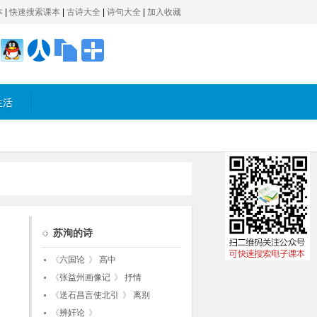
本
|
快速搜索课本
|
古诗大全
|
诗句大全
|
加入收藏
生活
苏洵的诗
《
六国论
》
高中
《
张益州画像记
》
抒情
《
送石昌言使北引
》
离别
《
辨奸论
》