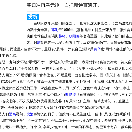
暮归冲雨寒无睡，自把新诗百遍开。
赏析
首联从多年来他们的交游，一直写到这天的宴会，语言高度概
内涵十分丰富。
苏洵
于1056年（嘉祐元年）持益州张方平、雅州雷
夫的推荐信赴京谒见
韩琦
、
欧阳修
等名流重臣，从此成了他们的座
客。时
苏
洵已四十八岁，年近半百，故说“晚岁登门”。雷简夫称苏洵
居的，而这里却自称“不才”，且冠以“最”字，并以自已的那“萧
萧华
发”同韩琦宴上的闪
才不遇之感。
出句以“不堪”承“最不才”，以“延东阁”承“金罍”，表示对韩琦宴请的谢意，诗人自
而至宰相，“于是起客馆，开东阁以延贤人。”（《汉书·公孙弘传》）这里诗人即以
诗人回答了“不堪”的原因：官卑位低，不堪重用。曲台指太常寺。因《礼记》有《曲礼
洵在1061年（嘉祐六年）被命于太常寺修纂礼书，至赴宴时，刚完成《太常因革礼》
做这种白首穷经的工作，深感虚度年华，用非所长，这集中表现在“闲”、“老”二字上
韩琦也以为可用，独富弼主张“姑少待之”（
叶梦得
《石林燕语》）。拖了两年，朝廷
书省校书郎，不久又以苏洵为霸州文安县（今属河北）主簿，编纂太常礼书，直至去
苏先生会葬致语》）这就是诗人发出“闲伴诸儒老曲台”的深沉哀叹的原因。
是人们
登高
赏菊，
饮酒
赋诗的好日子，但苏洵却在愁里度过。“佳”和“愁”形成鲜明的对
岁以前“游荡不学”，不一定有“愁”。但从二十七岁开始，他发奋苦读，希望有用于世，
僚，无法一展抱负。这个“久”字至少包括了他三十年的不得志。他已五十七岁，很难再