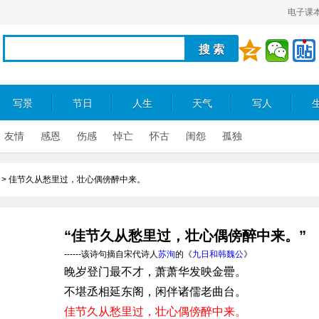
电子课
写景
节日
人生
天气
写人
友情
感恩
伤感
悼亡
怀古
闺怨
孤独
>
佳节久从愁里过，壮心偶傍醉中来。
“佳节久从愁里过，壮心偶傍醉中来。”
------该诗句摘自宋代诗人
苏洵
的《
九日和韩魏公
》
晚岁登门最不才，萧萧华发映金罍。
不堪丞相延东阁，闲伴诸儒老曲台。
佳节久从愁里过，壮心偶傍醉中来。