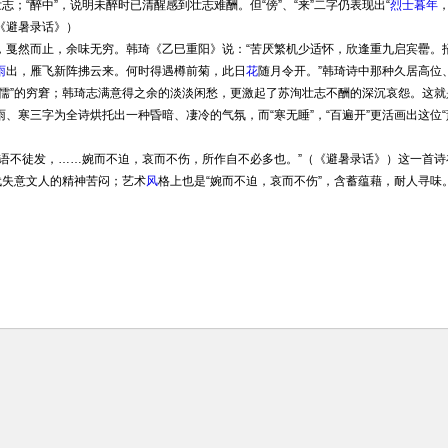
志；“醉中”，说明未醉时已清醒感到壮志难酬。但“傍”、“来”二字仍表现出“
烈士暮年
得《避暑录话》）
然而止，余味无穷。韩琦《乙巳重阳》说：“苦厌繁机少适怀，欣逢重九启宾罍。
雨
出，雁飞新阵拂云来。何时得遇樽前菊，此日
花
随月令开。”韩琦诗中那种久居高位
诸儒”的穷窘；韩琦志满意得之余的淡淡闲愁，更激起了苏洵壮志不酬的深沉哀怨。这就
、寒三字为全诗烘托出一种昏暗、凄冷的气氛，而“寒无睡”，“百遍开”更活画出这位“
不徒发，……婉而不迫，哀而不伤，所作自不必多也。”（《避暑录话》）这一首诗
代失意文人的精神苦闷；艺术
风
格上也是“婉而不迫，哀而不伤”，含蓄蕴藉，耐人寻味