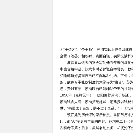
为“王佐才”、“帝王师”，苏洵实际上也是以此自
金罍（酒器）相映衬，表面自谦，实际充满怀
颔联又从这天的宴会写到他五年来的虚度光阴。
中也含着牢骚。汉武帝时公孙弘自举贤良，数年
弘喻韩琦好贤而言自己不配这种礼遇。下句，
篇，故称专掌礼仪制度的太常寺为“曲台”。苏
卷，费时五年。苏洵以自己能辅助帝王的才能来
1056年（嘉祐元年），欧阳修荐苏洵于朝廷，
苏洵试舍人院。苏洵拒绝赴试，朝廷授以试秘
世。“书虽成于百篇，爵不过于九品。”（《老
颈联尤为历代评论家所称赏。重阳节历来
比，而“久”字更有丰富的内容。苏洵在二十七
次科考不第；后来，虽然名动京师，却沉沦下