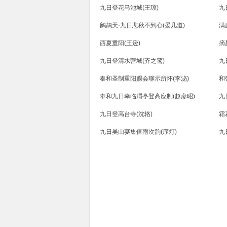
九日登花马池城(王琼)
九
鹧鸪天·九日悲秋不到心(晏几道)
满
西夏重阳(王逊)
摘
九日登清水营城(齐之鸾)
九
奉和圣制重阳赐会聊示所怀(李泌)
和
奉和九日幸临渭亭登高应制(赵彦昭)
九
九日登高台寺(沈辂)
霜
九日吴山宴集值雨次韵(序灯)
九