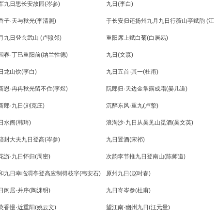
军九日思长安故园(岑参)
九日(李白)
香子·天与秋光(李清照)
于长安归还扬州九月九日行薇山亭赋韵 (江
总)
月九日登玄武山 (卢照邻)
重阳席上赋白菊(白居易)
园春·丁巳重阳前(纳兰性德)
九日(文森)
日龙山饮(李白)
九日五首·其一(杜甫)
新恩·冉冉秋光留不住(李煜)
阮郎归·天边金掌露成霜(晏几道)
新郎·九日(刘克庄)
沉醉东风·重九(卢挚)
日水阁(韩琦)
浪淘沙·九日从吴见山觅酒(吴文英)
陪封大夫九日登高(岑参)
九日置酒(宋祁)
花游·九日怀归(周密)
次韵李节推九日登南山(陈师道)
和九日幸临渭亭登高应制得枝字(韦安石)
原州九日(赵时春)
日闲居·并序(陶渊明)
九日寄岑参(杜甫)
萸香慢·近重阳(姚云文)
望江南·幽州九日(汪元量)