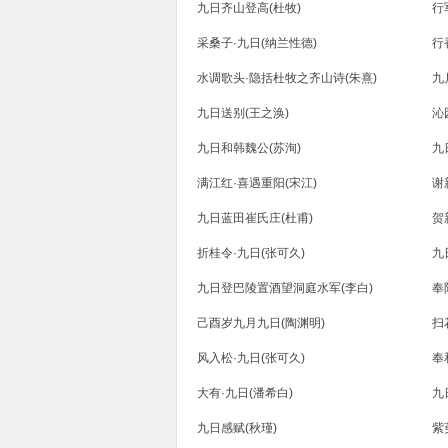
九日齐山登高(杜牧)
行
采桑子·九日(纳兰性德)
行
水调歌头·隐括杜牧之齐山诗(朱熹)
九
九日送别(王之涣)
沁
九日和韩魏公(苏洵)
九
满江红·喜遇重阳(宋江)
谢
九日蓝田崔氏庄(杜甫)
贺
折桂令·九日(张可久)
九
九日登巴陵置酒望洞庭水军(李白)
奉
己酉岁九月九日(陶渊明)
扫
风入松·九日(张可久)
奉
大有·九日(潘希白)
九
九日感赋(秋瑾)
紫