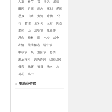
儿童
春节
雪
冬天
爱情
田园
月亮
励志
离别
爱国
思乡
山水
黄河
咏物
长江
花
哲理
全宋词
元宵
闺怨
老师
山
清明节
咏史怀
思念
柳树
雨
七夕
战争
友情
元曲精选
端午节
中秋节
风
重阳节
抒情
豪放诗词
婉约诗词
忧国忧民
母亲
伤怀
节日
地名
水
荷花
高中
赞助商链接