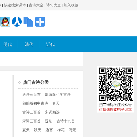
本
|
快速搜索课本
|
古诗大全
|
诗句大全
|
加入收藏
明代
清代
近代
热门古诗分类
唐诗三百首
部编版小学古诗
部编版初中古诗
春天
古诗三百首
宋词精选
宋词三百首
送别
古诗十九首
夏天
秋天
边塞
梅花
写景