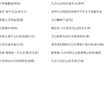
日寄秦觏(陈师道)
九月九日登长城关(石茂华)
庭芳·客中九日(张可久)
宣州九日闻崔四侍御与宇文太守游敬亭余
时登响山不同此赏醉后寄崔侍御(李白)
星楼九日登临(姜塘)
九日酬诸子(妙信)
日黄楼作(苏轼)
蝶恋花·九日和吴见山韵(吴文英)
张燕公湘中九日登高(阴行先)
九日杨奉先会白水崔明府(杜甫)
日登长城关楼(王琼)
奉和圣制重阳旦日百寮曲江宴示怀(崔元翰)
花腴·重阳前一日泛石湖(吴文英)
醉落魄·九日吴胜之运使黄鹤山登高(戴复
古)
日登望仙台呈刘明府容(崔曙)
九月九日忆山东兄弟(王维)