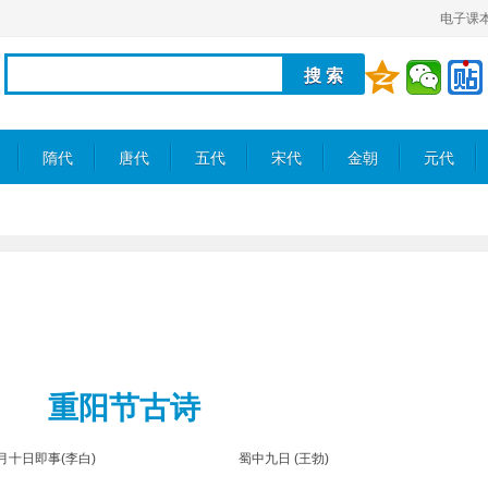
电子课
隋代
唐代
五代
宋代
金朝
元代
重阳节古诗
月十日即事(李白)
蜀中九日 (王勃)