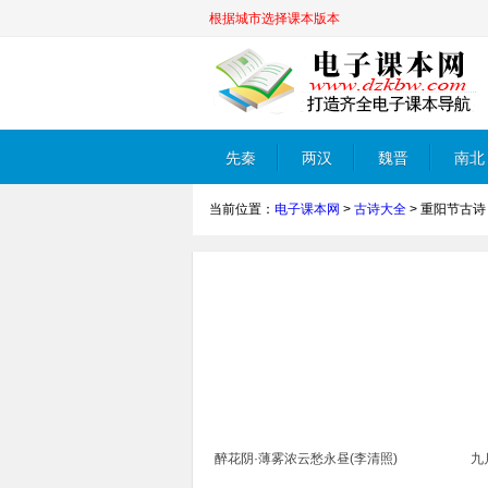
根据城市选择课本版本
先秦
两汉
魏晋
南北
当前位置：
电子课本网
>
古诗大全
>
重阳节古诗
朝
醉花阴·薄雾浓云愁永昼(李清照)
九