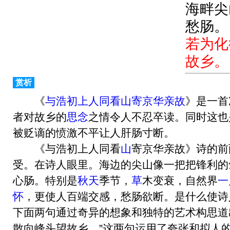
海畔尖
愁肠。
若为化
故乡。
赏析
《
与浩初上人同看山寄京华亲故
》是一首
者对故乡的
思念
之情令人不忍卒读。同时这也
被贬谪的愤激不平让人肝肠寸断。
《与浩初上人同看
山
寄京华亲故》诗的前
受。在诗人眼里。海边的尖山像一把把锋利的
心肠。特别是
秋天
季节，
草
木变衰，自然界
一
怀
，更使人百端交感，愁肠欲断。是什么使诗
下面两句通过奇异的想象和独特的艺术构思道
散向峰头望故乡。”这两句运用了夸张和拟人