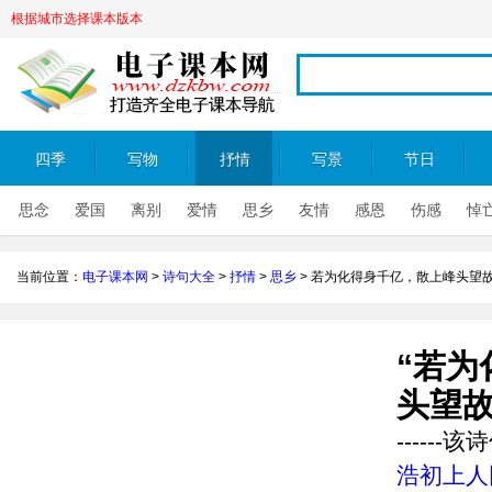
根据城市选择课本版本
四季
写物
抒情
写景
节日
思念
爱国
离别
爱情
思乡
友情
感恩
伤感
悼
当前位置：
电子课本网
>
诗句大全
>
抒情
>
思乡
>
若为化得身千亿，散上峰头望
“若为
头望故
-----
浩初上人