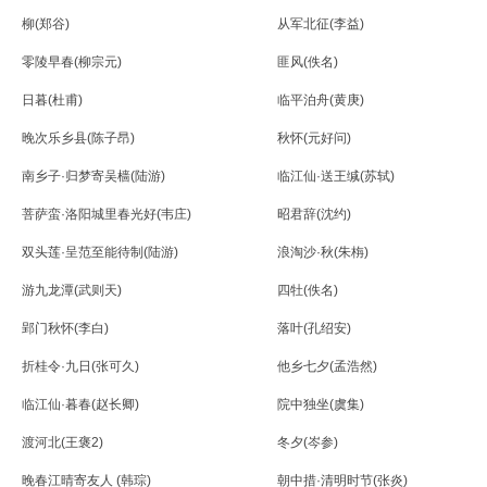
柳(郑谷)
从军北征(李益)
零陵早春(柳宗元)
匪风(佚名)
日暮(杜甫)
临平泊舟(黄庚)
晚次乐乡县(陈子昂)
秋怀(元好问)
南乡子·归梦寄吴樯(陆游)
临江仙·送王缄(苏轼)
菩萨蛮·洛阳城里春光好(韦庄)
昭君辞(沈约)
双头莲·呈范至能待制(陆游)
浪淘沙·秋(朱栴)
游九龙潭(武则天)
四牡(佚名)
郢门秋怀(李白)
落叶(孔绍安)
折桂令·九日(张可久)
他乡七夕(孟浩然)
临江仙·暮春(赵长卿)
院中独坐(虞集)
渡河北(王褒2)
冬夕(岑参)
晚春江晴寄友人 (韩琮)
朝中措·清明时节(张炎)