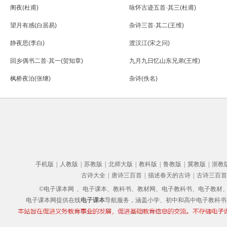
阁夜(杜甫)
咏怀古迹五首·其三(杜甫)
望月有感(白居易)
杂诗三首·其二(王维)
静夜思(李白)
渡汉江(宋之问)
回乡偶书二首·其一(贺知章)
九月九日忆山东兄弟(王维)
枫桥夜泊(张继)
杂诗(佚名)
手机版
|
人教版
|
苏教版
|
北师大版
|
教科版
|
鲁教版
|
冀教版
|
浙教
古诗大全
|
唐诗三百首
|
描述春天的古诗
|
古诗三百首
©电子课本网
、电子课本、教科书、教材网、电子教科书、电子教材、电子书
电子课本网提供在线
电子课本
导航服务，涵盖小学、初中和高中电子教科书