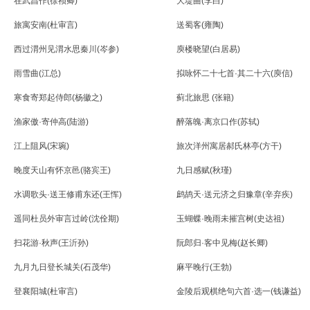
在武昌作(徐祯卿)
大堤曲(李白)
旅寓安南(杜审言)
送蜀客(雍陶)
西过渭州见渭水思秦川(岑参)
庾楼晓望(白居易)
雨雪曲(江总)
拟咏怀二十七首·其二十六(庾信)
寒食寄郑起侍郎(杨徽之)
蓟北旅思 (张籍)
渔家傲·寄仲高(陆游)
醉落魄·离京口作(苏轼)
江上阻风(宋琬)
旅次洋州寓居郝氏林亭(方干)
晚度天山有怀京邑(骆宾王)
九日感赋(秋瑾)
水调歌头·送王修甫东还(王恽)
鹧鸪天·送元济之归豫章(辛弃疾)
遥同杜员外审言过岭(沈佺期)
玉蝴蝶·晚雨未摧宫树(史达祖)
扫花游·秋声(王沂孙)
阮郎归·客中见梅(赵长卿)
九月九日登长城关(石茂华)
麻平晚行(王勃)
登襄阳城(杜审言)
金陵后观棋绝句六首·选一(钱谦益)