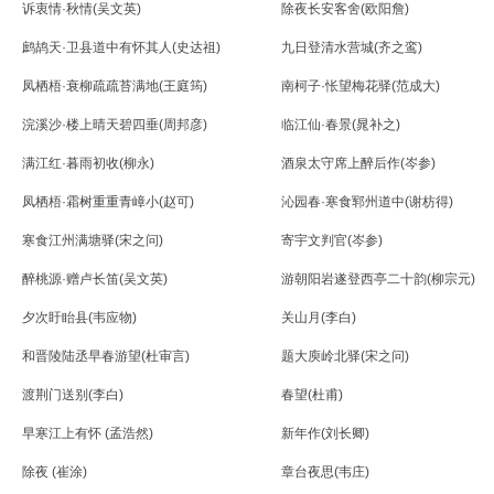
诉衷情·秋情(吴文英)
除夜长安客舍(欧阳詹)
鹧鸪天·卫县道中有怀其人(史达祖)
九日登清水营城(齐之鸾)
凤栖梧·衰柳疏疏苔满地(王庭筠)
南柯子·怅望梅花驿(范成大)
浣溪沙·楼上晴天碧四垂(周邦彦)
临江仙·春景(晁补之)
满江红·暮雨初收(柳永)
酒泉太守席上醉后作(岑参)
凤栖梧·霜树重重青嶂小(赵可)
沁园春·寒食郓州道中(谢枋得)
寒食江州满塘驿(宋之问)
寄宇文判官(岑参)
醉桃源·赠卢长笛(吴文英)
游朝阳岩遂登西亭二十韵(柳宗元)
夕次盱眙县(韦应物)
关山月(李白)
和晋陵陆丞早春游望(杜审言)
题大庾岭北驿(宋之问)
渡荆门送别(李白)
春望(杜甫)
早寒江上有怀 (孟浩然)
新年作(刘长卿)
除夜 (崔涂)
章台夜思(韦庄)