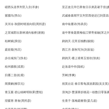
碛西头送李判官入京(岑参)
至正改元辛巳寒食日示弟及诸子侄(虞
紫骝马(李白)
武威春暮闻宇文判官西使还已到晋昌(
关河令·秋阴时晴渐向暝(周邦彦)
南中咏雁诗(韦承庆)
之宣城郡出新林浦向板桥(谢朓)
途中寒食题黄梅临江驿寄崔融(宋之问
枯树赋(庾信)
鹧鸪天·元宵后独酌(杨慎)
庭前菊(韦庄)
西江月·新秋写兴(刘辰翁)
步出城东门(佚名)
鹧鸪天·楼上谁将玉笛吹(张炎)
桂州腊夜(戎昱)
赴洛道中作(陆机)
归雁二首(杜甫)
芳树(李爽)
闻黄鹂(柳宗元)
祝英台近·春日客龟溪游废园(吴文英)
青玉案·碧山锦树明秋霁(曹组)
浪淘沙·曹溪驿折桃花一枝数日零落
投之涪江歌此送之(左辅)
琐窗寒·寒食(周邦彦)
生查子·落梅庭榭香(晏几道)