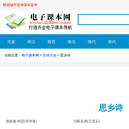
根据城市选择课本版本
先秦
两汉
魏晋
南北
隋代
唐代
当前位置：
电子课本网
>
古诗大全
>
思乡诗
朝
思乡诗
渔家傲·秋思(范仲淹)
泊船瓜洲(王安石)