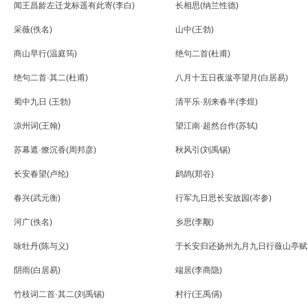
闻王昌龄左迁龙标遥有此寄(李白)
长相思(纳兰性德)
采薇(佚名)
山中(王勃)
商山早行(温庭筠)
绝句二首(杜甫)
绝句二首·其二(杜甫)
八月十五日夜湓亭望月(白居易)
蜀中九日 (王勃)
清平乐·别来春半(李煜)
凉州词(王翰)
望江南·超然台作(苏轼)
苏幕遮·燎沉香(周邦彦)
秋风引(刘禹锡)
长安春望(卢纶)
鹧鸪(郑谷)
春兴(武元衡)
行军九日思长安故园(岑参)
河广(佚名)
乡思(李觏)
咏牡丹(陈与义)
于长安归还扬州九月九日行薇山亭赋韵
总)
阴雨(白居易)
端居(李商隐)
竹枝词二首·其二(刘禹锡)
村行(王禹偁)