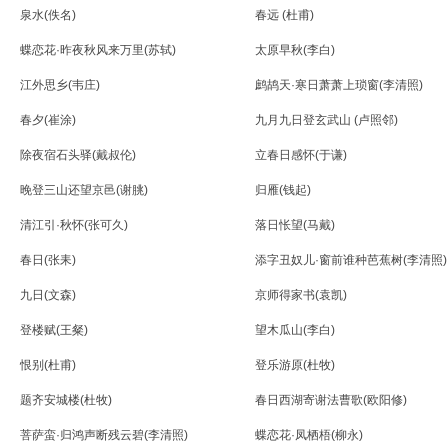
泉水(佚名)
春远 (杜甫)
蝶恋花·昨夜秋风来万里(苏轼)
太原早秋(李白)
江外思乡(韦庄)
鹧鸪天·寒日萧萧上琐窗(李清照)
春夕(崔涂)
九月九日登玄武山 (卢照邻)
除夜宿石头驿(戴叔伦)
立春日感怀(于谦)
晚登三山还望京邑(谢朓)
归雁(钱起)
清江引·秋怀(张可久)
落日怅望(马戴)
春日(张耒)
添字丑奴儿·窗前谁种芭蕉树(李清照)
九日(文森)
京师得家书(袁凯)
登楼赋(王粲)
望木瓜山(李白)
恨别(杜甫)
登乐游原(杜牧)
题齐安城楼(杜牧)
春日西湖寄谢法曹歌(欧阳修)
菩萨蛮·归鸿声断残云碧(李清照)
蝶恋花·凤栖梧(柳永)