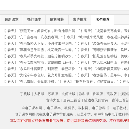
最新课本
热门课本
随机推荐
古诗推荐
名句推荐
〖
春天
〗
“燕燕飞来，问春何在，唯有池塘自碧。”
〖
春天
〗
“淡荡春光寒食天。玉
〖
春天
〗
“几日喜春晴，几夜愁春雨。”
〖
春天
〗
“城中桃李愁风雨，春在溪头荠菜
〖
春天
〗
“春雨断桥人不度，小舟撑出柳阴来。”
〖
春天
〗
“淡荡春光寒食天。玉炉
〖
春天
〗
“浪花有意千里雪，桃花无言一队春。”
〖
春天
〗
“莺啼燕语报新年，马邑
〖
春天
〗
“春风试手先梅蕊，頩姿冷艳明沙水。”
〖
春天
〗
“旧苑荒台杨柳新，菱歌
〖
春天
〗
“春云吹散湘帘雨，絮黏蝴蝶飞还住。”
〖
春天
〗
“东风吹水日衔山，春来
〖
春天
〗
“东风且伴蔷薇住，到蔷薇、春已堪怜。”
〖
春天
〗
“柳梢听得黄鹂语，此
〖
春天
〗
“为报今年春色好。花光月影宜相照。”
〖
春天
〗
“春游浩荡，是年年、寒
〖
春天
〗
“春风依旧。著意随堤柳。”
〖
春天
〗
“桃李务青春，谁能贯白日。”
〖
春
手机版
|
人教版
|
苏教版
|
北师大版
|
教科版
|
鲁教版
|
冀教版
|
浙教
古诗大全
|
唐诗三百首
|
描述春天的古诗
|
古诗三百首
©电子课本网
、电子课本、教科书、教材网、电子教科书、电子教材、电子书
电子课本网提供在线
电子课本
导航服务，涵盖小学、初中和高中电子教科书