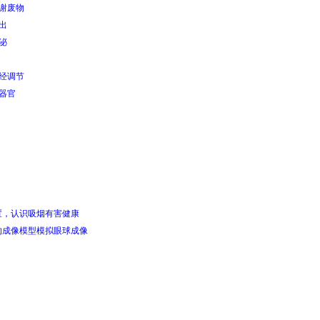
代谢废物
出
泌
神经调节
觉器官
置，认识吸烟有害健康
的成像模型模拟眼球成像