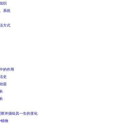
成组织
官、系统
生活方式
圈中的作用
活史
成幼苗
长
长
观察并描绘其一生的变化
种植物