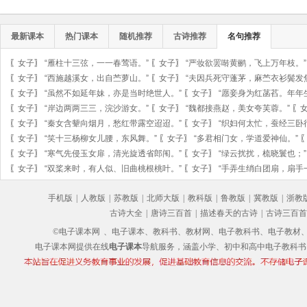
最新课本
热门课本
随机推荐
古诗推荐
名句推荐
〖
女子
〗
“雁柱十三弦，一一春莺语。”
〖
女子
〗
“严妆欲罢啭黄鹂，飞上万年枝。”
〖
女子
〗
“西施越溪女，出自苎萝山。”
〖
女子
〗
“夫因兵死守蓬茅，麻苎衣衫鬓发
〖
女子
〗
“虽然不如延年妹，亦是当时绝世人。”
〖
女子
〗
“愿妾身为红菡萏。年年
〖
女子
〗
“岸边两两三三，浣沙游女。”
〖
女子
〗
“魏都接燕赵，美女夸芙蓉。”
〖
〖
女子
〗
“秦女含颦向烟月，愁红带露空迢迢。”
〖
女子
〗
“织妇何太忙，蚕经三卧
〖
女子
〗
“笑十三杨柳女儿腰，东风舞。”
〖
女子
〗
“多君相门女，学道爱神仙。”
〖
女子
〗
“寒气先侵玉女扉，清光旋透省郎闱。”
〖
女子
〗
“绿云扰扰，梳晓鬟也；”
〖
女子
〗
“双桨来时，有人似、旧曲桃根桃叶。”
〖
女子
〗
“手弄生绡白团扇，扇手
手机版
|
人教版
|
苏教版
|
北师大版
|
教科版
|
鲁教版
|
冀教版
|
浙教
古诗大全
|
唐诗三百首
|
描述春天的古诗
|
古诗三百首
©电子课本网
、电子课本、教科书、教材网、电子教科书、电子教材、电子书
电子课本网提供在线
电子课本
导航服务，涵盖小学、初中和高中电子教科书