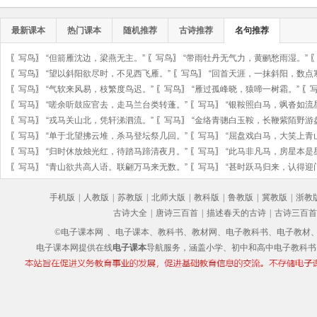
最新课本
热门课本
随机推荐
古诗推荐
名句推荐
〖
写鸟
〗
“但箭雁沈边，梁燕无主。”
〖
写鸟
〗
“带雨牡丹无气力，黄鹂愁雨湿。”
〖
写鸟
〗
“望以斜阳欲尽时，不见西飞雁。”
〖
写鸟
〗
“回首天涯，一抹斜阳，数点
〖
写鸟
〗
“气软来风易，枝繁度鸟迟。”
〖
写鸟
〗
“雁过孤峰晓，猿啼一树霜。”
〖
〖
写马
〗
“嗟余听鼓应官去，走马兰台类转蓬。”
〖
写马
〗
“银鞍照白马，飒沓如流
〖
写马
〗
“戎马关山北，凭轩涕泗流。”
〖
写马
〗
“金络青骢白玉鞍，长鞭紫陌野游
〖
写马
〗
“单于北望拂云堆，杀马登坛祭几回。”
〖
写马
〗
“屈盘戏白马，大笑上青
〖
写马
〗
“归时休放烛光红，待踏马蹄清夜月。”
〖
写马
〗
“此马非凡马，房星本是
〖
写马
〗
“青山欲共高人语。联翩万马来无数。”
〖
写马
〗
“甚时跃马归来，认得迎
手机版
|
人教版
|
苏教版
|
北师大版
|
教科版
|
鲁教版
|
冀教版
|
浙教
古诗大全
|
唐诗三百首
|
描述春天的古诗
|
古诗三百首
©电子课本网
、电子课本、教科书、教材网、电子教科书、电子教材、电子书
电子课本网提供在线
电子课本
导航服务，涵盖小学、初中和高中电子教科书