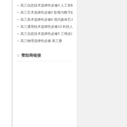
发明(粤教粤科版)
高三信息技术选择性必修4 人工智能初步
高三艺术选择性必修5 影视与数字媒体艺术实
践
高三美术选择性必修6 现代媒体艺术
高三通用技术选择性必修10 科技人文融合创
新专题(粤教粤科版)
高三信息技术选择性必修5 三维设计与创意
高三物理选择性必修 第三册
赞助商链接