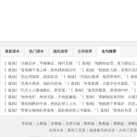
最新课本
热门课本
随机推荐
古诗推荐
名句推荐
〖
孤独
〗
“访戴归来，寻梅懒去，独钓无聊。”
〖
孤独
〗
“独舞纷如雪，孤飞暧似云
〖
孤独
〗
“苜蓿阑干满上林，西风残秣独沉吟。”
〖
孤独
〗
“独抱影儿眠，背看灯花
〖
孤独
〗
“想边鸿孤唳，砌蛩私语。”
〖
孤独
〗
“空园白露滴，孤壁野僧邻。”
〖
孤
〖
孤独
〗
“高斋今夜雨，独卧武昌城。”
〖
孤独
〗
“有客踌躇，古庭空自吊孤影。”
〖
孤独
〗
“忆共人人睡魂蝶乱，梦鸾孤。”
〖
孤独
〗
“璇室群酣夜，璜溪独钓时。”
〖
孤独
〗
“独倚危栏，神游无际，天地犹嫌隘。”
〖
孤独
〗
“黄鹂啭处谁同听，白菊
〖
孤独
〗
“重阳独酌杯中酒，抱病起登江上台。”
〖
孤独
〗
“独眠林下梦魂好，回首
〖
孤独
〗
“野桥古梅独卧寒屋角，疏影横斜暗上书窗敲。”
〖
孤独
〗
“那堪好风景，
手机版
|
人教版
|
苏教版
|
北师大版
|
教科版
|
鲁教版
|
冀教版
|
浙教
古诗大全
|
唐诗三百首
|
描述春天的古诗
|
古诗三百首