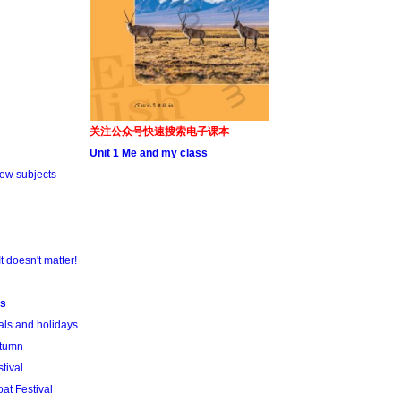
关注公众号快速搜索电子课本
Unit 1 Me and my class
ew subjects
t doesn't matter!
ys
als and holidays
utumn
tival
at Festival