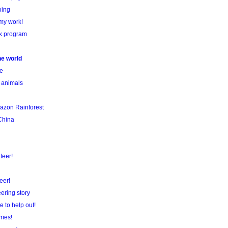
oing
 my work!
rk program
he world
e
 animals
mazon Rainforest
China
teer!
eer!
eering story
 to help out!
mes!