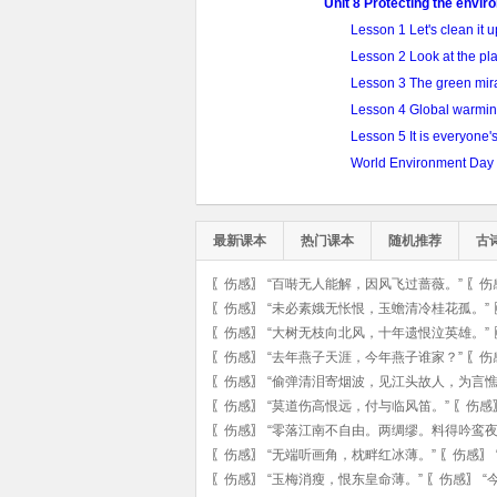
Unit 8 Protecting the envi
Lesson 1 Let's clean it u
Lesson 2 Look at the pla
Lesson 3 The green mir
Lesson 4 Global warmi
Lesson 5 It is everyone's
World Environment Day
最新课本
热门课本
随机推荐
古
〖
伤感
〗
“百啭无人能解，因风飞过蔷薇。”
〖
伤
〖
伤感
〗
“未必素娥无怅恨，玉蟾清冷桂花孤。”
〖
伤感
〗
“大树无枝向北风，十年遗恨泣英雄。”
〖
伤感
〗
“去年燕子天涯，今年燕子谁家？”
〖
伤
〖
伤感
〗
“偷弹清泪寄烟波，见江头故人，为言憔
〖
伤感
〗
“莫道伤高恨远，付与临风笛。”
〖
伤感
〖
伤感
〗
“零落江南不自由。两绸缪。料得吟鸾夜
〖
伤感
〗
“无端听画角，枕畔红冰薄。”
〖
伤感
〗
〖
伤感
〗
“玉梅消瘦，恨东皇命薄。”
〖
伤感
〗
“