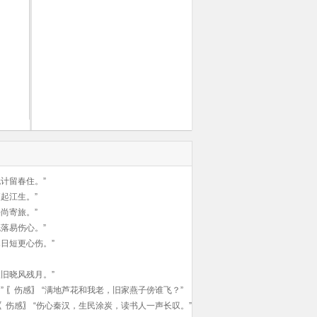
计留春住。”
起江生。”
尚寄旅。”
落易伤心。”
日短更心伤。”
旧晓风残月。”
”
〖
伤感
〗
“满地芦花和我老，旧家燕子傍谁飞？”
〖
伤感
〗
“伤心秦汉，生民涂炭，读书人一声长叹。”