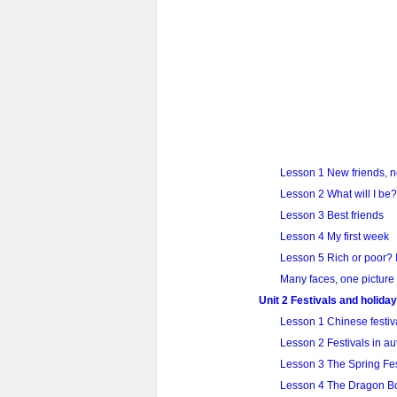
Lesson 1 New friends, n
Lesson 2 What will I be?
Lesson 3 Best friends
Lesson 4 My first week
Lesson 5 Rich or poor? I
Many faces, one picture
Unit 2 Festivals and holida
Lesson 1 Chinese festiv
Lesson 2 Festivals in a
Lesson 3 The Spring Fes
Lesson 4 The Dragon Bo