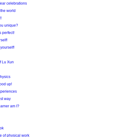
ear celebrations
 the world
!
ou unique?
 perfect!
self!
yourself!
of Lu Xun
hysics
tood up!
xperiences
est way
earner am I?
ook
 of physical work