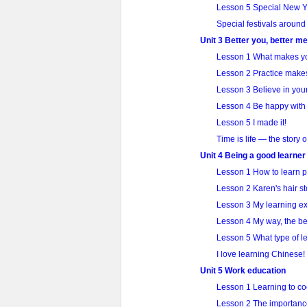
Lesson 5 Special New Y
Special festivals around
Unit 3 Better you, better me
Lesson 1 What makes y
Lesson 2 Practice makes
Lesson 3 Believe in your
Lesson 4 Be happy with 
Lesson 5 I made it!
Time is life — the story 
Unit 4 Being a good learner
Lesson 1 How to learn p
Lesson 2 Karen's hair s
Lesson 3 My learning e
Lesson 4 My way, the b
Lesson 5 What type of l
I love learning Chinese!
Unit 5 Work education
Lesson 1 Learning to c
Lesson 2 The importance