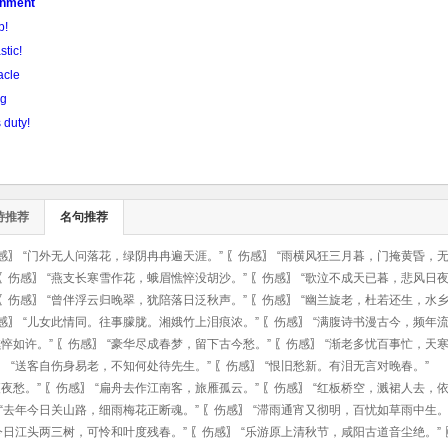
ronment
p!
stic!
acle
ng
 duty!
诗推荐
名句推荐
感
〗
“门外无人问落花，绿阴冉冉遍天涯。”
〖
伤感
〗
“雨横风狂三月暮，门掩黄昏，无
〖
伤感
〗
“燕支长寒雪作花，蛾眉憔悴没胡沙。”
〖
伤感
〗
“歌泣不成天已暮，悲风日夜
〖
伤感
〗
“曾伴浮云归晚翠，犹陪落日泛秋声。”
〖
伤感
〗
“幽兰旋老，杜若还生，水乡
感
〗
“儿女此情同。往事朦胧。湘娥竹上泪痕浓。”
〖
伤感
〗
“满腹诗书漫古今，频年流
悴如许。”
〖
伤感
〗
“豪华尽成春梦，留下古今愁。”
〖
伤感
〗
“渐老多忧百事忙，天寒
〗
“送客自伤身易老，不知何处待先生。”
〖
伤感
〗
“恨旧愁新。有泪无言对晚春。”
夜愁。”
〖
伤感
〗
“扁舟去作江南客，旅雁孤云。”
〖
伤感
〗
“红板桥空，溅裙人去，依
“去年今日关山路，细雨梅花正断魂。”
〖
伤感
〗
“滞雨通宵又彻明，百忧如草雨中生。
今日江头两三树，可怜和叶度残春。”
〖
伤感
〗
“乐游原上清秋节，咸阳古道音尘绝。”