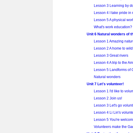
Lesson 3 Learning by d
Lesson 4 I take pride in
Lesson 5 A physical wo
What's work education?
Unit 6 Natural wonders of t
Lesson 1 Amazing natur
Lesson 2 A home to wild
Lesson 3 Great rivers
Lesson 4 A trip to the A
Lesson 5 Landforms of 
Natural wonders
Unit 7 Let's volunteer!
Lesson 1 I'd like to volun
Lesson 2 Join us!
Lesson 3 Let's go volunt
Lesson 4 Li Lin's volunt
Lesson 5 You're welcome
Volunteers make the Ga